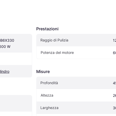
Prestazioni
Raggio di Pulizia
GB6X330 
1
 600 W
Potenza del motore
6
Misure
lindro
Profondità
4
Altezza
2
Larghezza
3