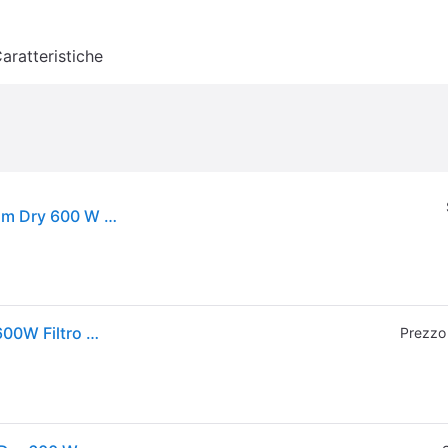
aratteristiche
Bosch Serie 6 BGB6X330 vacuum Cylinder vacuum Dry 600 W Dust bag
Aspirapolvere con Sacco Bosch Serie 6 BGB6X330 600W Filtro HEPA 4L Grandi Superfici
Prezzo