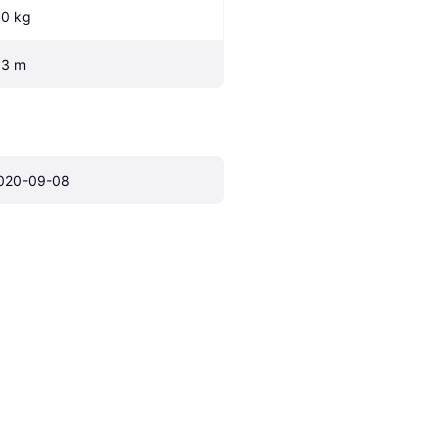
.0 kg
.3 m
020-09-08