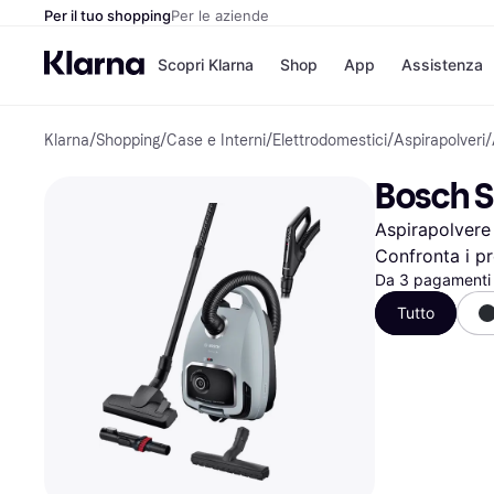
Per il tuo shopping
Per le aziende
Scopri Klarna
Shop
App
Assistenza
Klarna
/
Shopping
/
Case e Interni
/
Elettrodomestici
/
Aspirapolveri
/
Opzioni di pagame
Negozi
Opzioni di pagamen
Booking.c
Bosch S
Paga ora
Unieuro
Paga in 3 rate
Media Wor
Aspirapolvere
Paga dopo 30 giorni
eBay
Finanziamento
Zalando
Confronta i pr
Da 3 pagamenti
Tutto
Elenco negozi