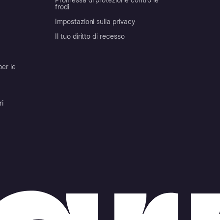
Promessa di protezione contro le
frodi
Impostazioni sulla privacy
Il tuo diritto di recesso
per le
ri