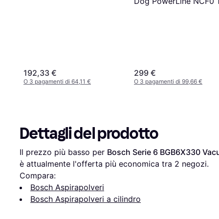
Dog PowerLine NCF0 1
890 W
192,33 €
299 €
O 3 pagamenti di 64,11 €
O 3 pagamenti di 99,66 €
Dettagli del prodotto
Il prezzo più basso per 
Bosch Serie 6 BGB6X330 Vac
è attualmente l'offerta più economica tra 
2
 negozi.
Compara:
Bosch Aspirapolveri
Bosch Aspirapolveri a cilindro