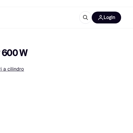
Login
Approfondimenti
ure per ufficio
re
Cos'è Klarna?
y 600 W
i a cilindro
categorie