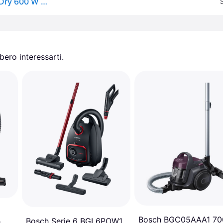
Bosch Serie 6 BGB6X330 vacuum Cylinder vacuum Dry 600 W Dust bag
ero interessarti.
Bosch BGC05AAA1 7
Bosch Serie 6 BGL6POW1