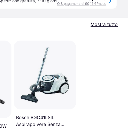
Spedizione gratuita
,
7-10 giorni
O 3 pagamenti di 90,11 €/mese
Mostra tutto
Bosch BGC41LSIL
Aspirapolvere Senza
00W