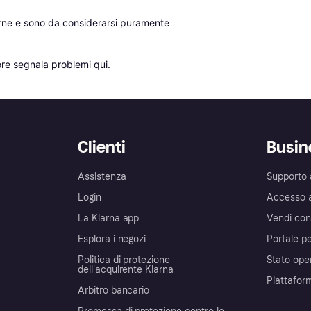
erne e sono da considerarsi puramente 
re 
segnala problemi qui
.
Clienti
Busin
Assistenza
Supporto 
Login
Accesso 
La Klarna app
Vendi con
Esplora i negozi
Portale pe
Politica di protezione
Stato ope
dell'acquirente Klarna
Piattafor
Arbitro bancario