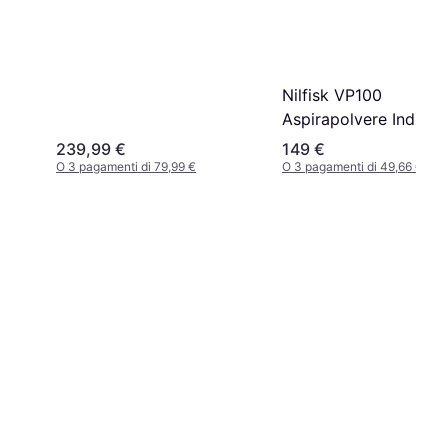
Sacco 600 W
Nilfisk VP100
Aspirapolvere Industri
1000 W
239,99 €
149 €
O 3 pagamenti di 79,99 €
O 3 pagamenti di 49,66 €