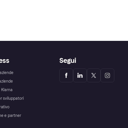
ess
Segui
aziende
aziende
 Klarna
r sviluppatori
rativo
me e partner