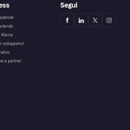
ess
Segui
aziende
aziende
 Klarna
r sviluppatori
rativo
me e partner