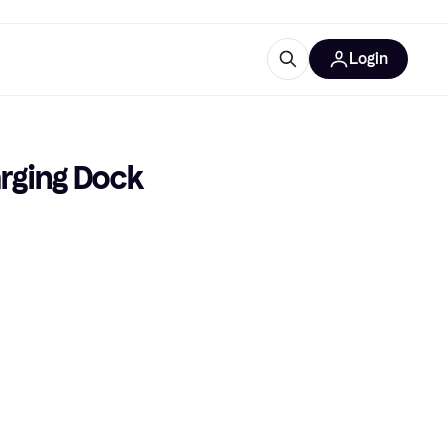
Login
Approfondimenti
ure per ufficio
re
Cos'è Klarna?
rging Dock
categorie