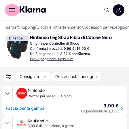
Per il tuo shopping
Per le aziende
Klarna
/
Shopping
/
Giochi e Intrattenimento
/
Accessori per videogioch
Nintendo Leg Strap Fibra di Cotone Nero
Di tendenza
Cinghia per Controller di Gioco
Confronta i prezzi da
9,99 €
a
16,90 €
Da 3 pagamenti di 3,32 € con
+
1
Prova pagamenti flessibili*
Consigliato
Prezzo incl. consegna
Nintendo
·
Prezzo più basso
3-4 giorni
9,99 €
Fascia per la gamba
O 3 pagamenti di 3,33 €
Kaufland.it
3,99 € di spedizione
,
9 giorni