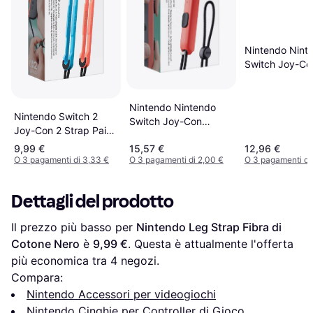
Nintendo Nint
Switch Joy-Co
Controller Stra
Neon Blue
Nintendo Nintendo
Nintendo Switch 2
Switch Joy-Con
Joy-Con 2 Strap Pair -
Controller Strap -
Light Blue/Light Red
9,99 €
15,57 €
12,96 €
Neon Red
O 3 pagamenti di 3,33 €
O 3 pagamenti di 2,00 €
O 3 pagamenti di
Dettagli del prodotto
Il prezzo più basso per 
Nintendo Leg Strap Fibra di 
Cotone Nero
 è 
9,99 €
. Questa è attualmente l'offerta 
più economica tra 
4
 negozi.
Compara:
Nintendo Accessori per videogiochi
Nintendo Cinghie per Controller di Gioco