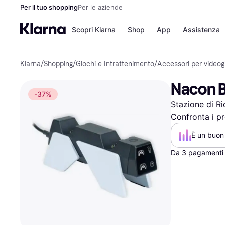
Per il tuo shopping
Per le aziende
Scopri Klarna
Shop
App
Assistenza
Klarna
/
Shopping
/
Giochi e Intrattenimento
/
Accessori per videog
Opzioni di pagame
Negozi
Opzioni di pagamen
Booking.c
Nacon B
Paga ora
Unieuro
-37%
Paga in 3 rate
Media Wor
Stazione di Ri
Paga dopo 30 giorni
eBay
Finanziamento
Zalando
Confronta i pr
È un buon 
Da 3 pagamenti 
Elenco negozi