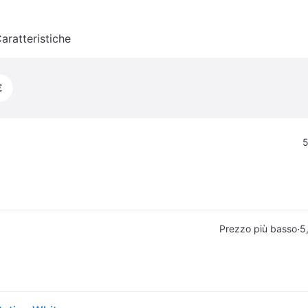
aratteristiche
€
5
·
Prezzo più basso
5