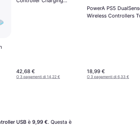
Controller Charging
Station - White/Black
PowerA PS5 DualSens
Wireless Controllers T
Charging Station
n
42,68 €
18,99 €
O 3 pagamenti di 14,22 €
O 3 pagamenti di 6,33 €
troller USB
 è 
9,99 €
. Questa è 