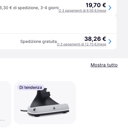
19,70 €
6,30 € di spedizione
,
3-4 giorni
O 3 pagamenti di 6,56 €/mese
38,26 €
Spedizione gratuita
O 3 pagamenti di 12,75 €/mese
Mostra tutto
Di tendenza