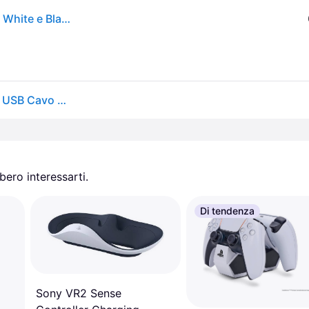
Base ricarica PLAYSTATION 5 Dual Charging Station White e Black PS5DUALCHARGERV4
Supporto di Carica Dual Nacon V4 per PlayStation 5 USB Cavo Nero e Bianco
ero interessarti.
Di tendenza
Sony VR2 Sense