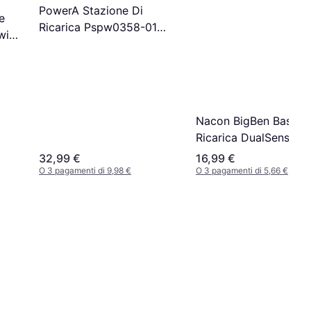
PowerA Stazione Di
e
Ricarica Pspw0358-01
win
PlayStation 5 Bianco
Nacon BigBen Base di
Ricarica DualSense E
PS5
32,99 €
16,99 €
O 3 pagamenti di 9,98 €
O 3 pagamenti di 5,66 €