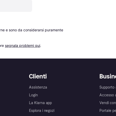
erne e sono da considerarsi puramente 
re 
segnala problemi qui
.
Clienti
Busin
Assistenza
Supporto 
Login
Accesso 
La Klarna app
Vendi con
Esplora i negozi
Portale pe