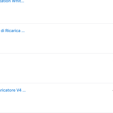
Big Ben Base Ricarica Playstation 5 Dual Charging Station White E Black
Nacon PS5DUALCHARGERV4 Dual Charger V4 Base di Ricarica Doppia PlayStation 5 DualSense DualSense Edge RGB colore Bianco Nero
Big Ben Interactive Nacon Controller USB Doppio Caricatore V4 PS5 Ps5dualchargerv4