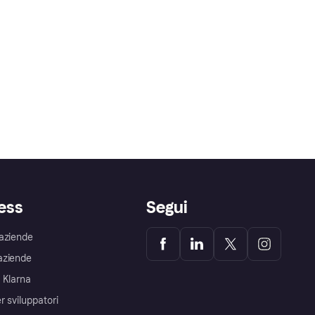
ess
Segui
aziende
aziende
 Klarna
r sviluppatori