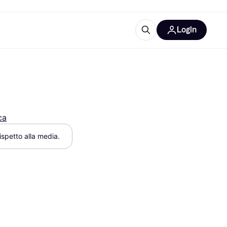
Login
Approfondimenti
ure per ufficio
re
Cos'è Klarna?
ca
rispetto alla media.
categorie