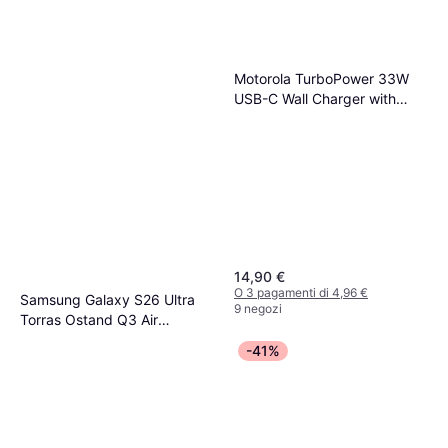
Motorola TurboPower 33W
USB-C Wall Charger with
Cable
14,90 €
O 3 pagamenti di 4,96 €
Samsung Galaxy S26 Ultra
9 negozi
Torras Ostand Q3 Air
Cover per cellulare
MagSafe Custodia Verde
-41%
79,95 €
O 3 pagamenti di 26,65 €
1 negozio