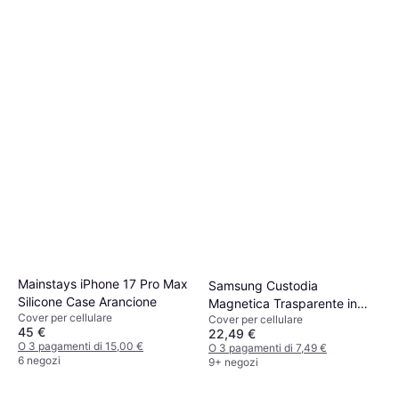
Mainstays iPhone 17 Pro Max
Samsung Custodia
Silicone Case Arancione
Magnetica Trasparente in
Cover per cellulare
Cover per cellulare
Plastica Antiurto Galaxy S26
45 €
22,49 €
Ultra
O 3 pagamenti di 15,00 €
O 3 pagamenti di 7,49 €
6 negozi
9+ negozi