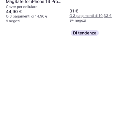
MagSafe for iPhone 16 Pro
Cover per cellulare
Max Black
31 €
44,90 €
O 3 pagamenti di 10,33 €
O 3 pagamenti di 14,96 €
9+ negozi
9 negozi
Di tendenza