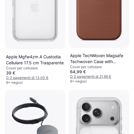
Apple TechWoven Magsafe
Apple Mgfw4zm A Custodia
Techwoven Case with
Cellulare 17.5 cm Trasparente
Cover per cellulare
MagSafe
Cover per cellulare
64,99 €
39 €
O 3 pagamenti di 21,66 €
O 3 pagamenti di 13,00 €
9+ negozi
9+ negozi