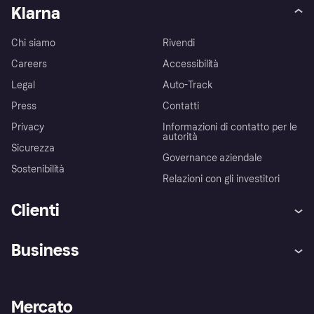
Klarna
Chi siamo
Rivendi
Careers
Accessibilità
Legal
Auto-Track
Press
Contatti
Privacy
Informazioni di contatto per le
autorità
Sicurezza
Governance aziendale
Sostenibilità
Relazioni con gli investitori
Clienti
Assistenza
Arbitro bancario
Business
Login
Promessa di protezione contro
le frodi
Supporto aziende
Portale per sviluppatori
La Klarna app
Impostazioni sulla privacy
Accesso aziende
Stato operativo
Mercato
Esplora i negozi
Il tuo diritto di recesso