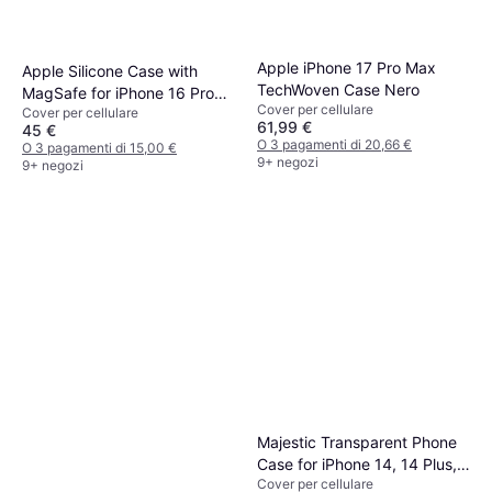
Apple iPhone 17 Pro Max
Apple Silicone Case with
TechWoven Case Nero
MagSafe for iPhone 16 Pro
Cover per cellulare
Cover per cellulare
Black
61,99 €
45 €
O 3 pagamenti di 20,66 €
O 3 pagamenti di 15,00 €
9+ negozi
9+ negozi
Majestic Transparent Phone
Case for iPhone 14, 14 Plus,
Cover per cellulare
14 Pro, 14 Pro Max - Clear