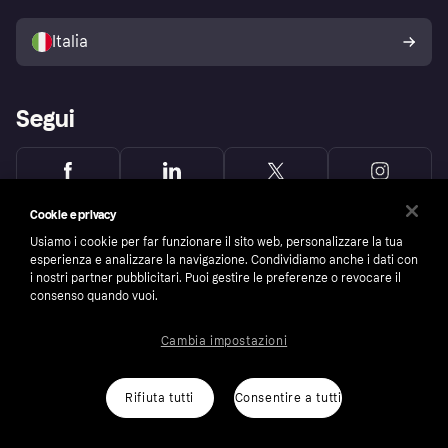
Vendi con Klarna
Piattaforme e partner
Politica di protezione
dell'acquirente Klarna
Italia
Segui
Cookie e privacy
Usiamo i cookie per far funzionare il sito web, personalizzare la tua
esperienza e analizzare la navigazione. Condividiamo anche i dati con
i nostri partner pubblicitari. Puoi gestire le preferenze o revocare il
consenso quando vuoi.
Cambia impostazioni
Rifiuta tutti
Consentire a tutti
Copyright © 2005-2026 Klarna Bank AB (publ). Headquarters: Stockholm, Sweden. All
rights reserved. Klarna Bank AB (publ). Sveavägen 46, 111 34 Stockholm. Organization
number: 556737-0431