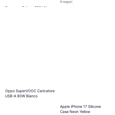
6 negozi
Samsung Galaxy S26 Ultra
Rugged Magnet Case
Cover per cellulare
43,99 €
O 3 pagamenti di 14,66 €
8 negozi
Oppo SuperVOOC Caricatore
USB-A 80W Bianco
Apple iPhone 17 Silicone
Case Neon Yellow