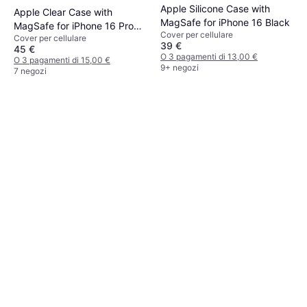
Apple Silicone Case with
Apple Clear Case with
MagSafe for iPhone 16 Black
MagSafe for iPhone 16 Pro
Cover per cellulare
Cover per cellulare
Max
39 €
45 €
O 3 pagamenti di 13,00 €
O 3 pagamenti di 15,00 €
9+ negozi
7 negozi