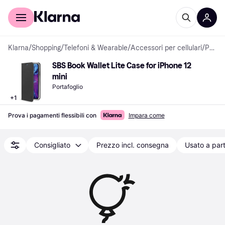
Per il tuo shopping
Per le aziende
Klarna
/
Shopping
/
Telefoni & Wearable
/
Accessori per cellulari
/
Portafogli
SBS Book Wallet Lite Case for iPhone 12 
mini
Portafoglio
+
1
Prova i pagamenti flessibili con
Impara come
Consigliato
Prezzo incl. consegna
Usato a part