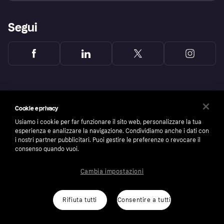
Segui
Cookie e privacy
Usiamo i cookie per far funzionare il sito web, personalizzare la tua
esperienza e analizzare la navigazione. Condividiamo anche i dati con
i nostri partner pubblicitari. Puoi gestire le preferenze o revocare il
consenso quando vuoi.
Cambia impostazioni
Copyright © 2005-2026 Klarna Bank AB (publ). Headquarters: Stockholm, Sweden. All
rights reserved. Klarna Bank AB (publ). Sveavägen 46, 111 34 Stockholm. Organization
number: 556737-0431
Rifiuta tutti
Consentire a tutti
Cookies
Klarna.com