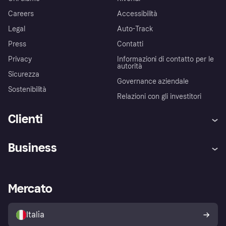
Careers
Accessibilità
Legal
Auto-Track
Press
Contatti
Privacy
Informazioni di contatto per le
autorità
Sicurezza
Governance aziendale
Sostenibilità
Relazioni con gli investitori
Clienti
Assistenza
Arbitro bancario
Business
Login
Promessa di protezione contro
le frodi
Supporto aziende
Portale per sviluppatori
La Klarna app
Impostazioni sulla privacy
Accesso aziende
Stato operativo
Mercato
Esplora i negozi
Il tuo diritto di recesso
Vendi con Klarna
Piattaforme e partner
Politica di protezione
dell'acquirente Klarna
Italia