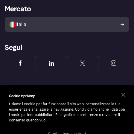
Impostazioni sulla privacy
Accesso aziende
Stato operativo
Mercato
Esplora i negozi
Il tuo diritto di recesso
Vendi con Klarna
Piattaforme e partner
Politica di protezione
dell'acquirente Klarna
Italia
Segui
Cookie e privacy
Usiamo i cookie per far funzionare il sito web, personalizzare la tua
esperienza e analizzare la navigazione. Condividiamo anche i dati con
i nostri partner pubblicitari. Puoi gestire le preferenze o revocare il
consenso quando vuoi.
Cambia impostazioni