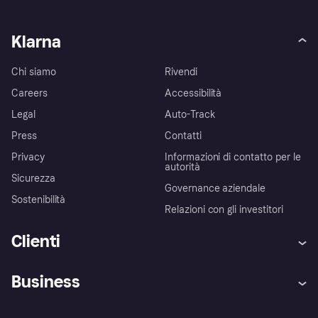
Klarna
Chi siamo
Rivendi
Careers
Accessibilità
Legal
Auto-Track
Press
Contatti
Privacy
Informazioni di contatto per le
autorità
Sicurezza
Governance aziendale
Sostenibilità
Relazioni con gli investitori
Clienti
Assistenza
Arbitro bancario
Business
Login
Promessa di protezione contro
le frodi
Supporto aziende
Portale per sviluppatori
La Klarna app