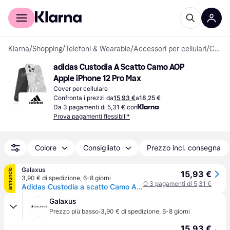
Per il tuo shopping
Per le aziende
Klarna
/
Shopping
/
Telefoni & Wearable
/
Accessori per cellulari
/
Cover per cellulari
adidas Custodia A Scatto Camo AOP 
Apple iPhone 12 Pro Max
Cover per cellulare
Confronta i prezzi da
15,93 €
a
18,25 €
Da 3 pagamenti di 5,31 € con
Prova pagamenti flessibili*
Colore
Consigliato
Prezzo incl. consegna
Galaxus
annuncio
15,93 €
3,90 € di spedizione
,
6-8 giorni
O 3 pagamenti di 5,31 €
Adidas Custodia a scatto Camo AOP (Apple iPhone 12 Pro Max), Cover smartphone, Trasparente
Galaxus
·
Prezzo più basso
3,90 € di spedizione
,
6-8 giorni
15,93 €