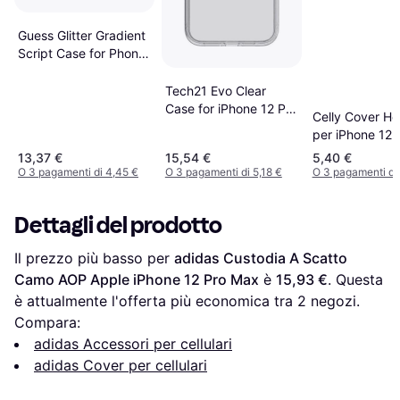
Guess Glitter Gradient
Script Case for Phone
12 Pro Max
Tech21 Evo Clear
Case for iPhone 12 Pro
Celly Cover He
Max/13 Pro Max
per iPhone 12 
Bianco
13,37 €
15,54 €
5,40 €
O 3 pagamenti di 4,45 €
O 3 pagamenti di 5,18 €
O 3 pagamenti di 
Dettagli del prodotto
Il prezzo più basso per 
adidas Custodia A Scatto 
Camo AOP Apple iPhone 12 Pro Max
 è 
15,93 €
. Questa 
è attualmente l'offerta più economica tra 
2
 negozi.
Compara:
adidas Accessori per cellulari
adidas Cover per cellulari