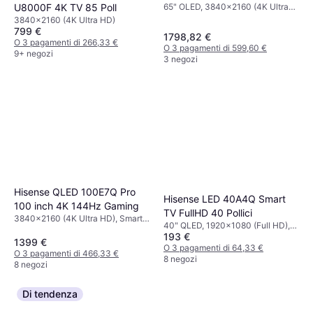
65" OLED, 3840x2160 (4K Ultra
U8000F 4K TV 85 Poll
HD), Smart TV
3840x2160 (4K Ultra HD)
799 €
1798,82 €
O 3 pagamenti di 266,33 €
O 3 pagamenti di 599,60 €
9+ negozi
3 negozi
Hisense QLED 100E7Q Pro
Hisense LED 40A4Q Smart
100 inch 4K 144Hz Gaming
TV FullHD 40 Pollici
3840x2160 (4K Ultra HD), Smart
40" QLED, 1920x1080 (Full HD),
TV
193 €
Smart TV
1399 €
O 3 pagamenti di 64,33 €
O 3 pagamenti di 466,33 €
8 negozi
8 negozi
Di tendenza