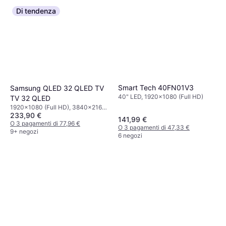
Di tendenza
Smart Tech 40FN01V3
Samsung QLED 32 QLED TV
40" LED, 1920x1080 (Full HD)
TV 32 QLED
1920x1080 (Full HD), 3840x2160
233,90 €
(4K Ultra HD)
141,99 €
O 3 pagamenti di 77,96 €
O 3 pagamenti di 47,33 €
9+ negozi
6 negozi