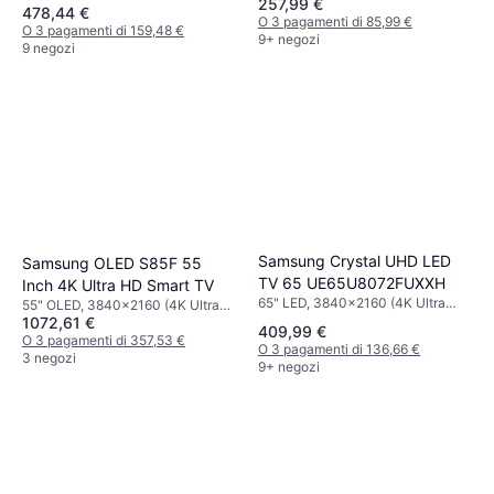
257,99 €
478,44 €
O 3 pagamenti di 85,99 €
O 3 pagamenti di 159,48 €
9+ negozi
9 negozi
Samsung Crystal UHD LED
Samsung OLED S85F 55
TV 65 UE65U8072FUXXH
Inch 4K Ultra HD Smart TV
65" LED, 3840x2160 (4K Ultra
55" OLED, 3840x2160 (4K Ultra
HD), Smart TV
1072,61 €
HD), Smart TV
409,99 €
O 3 pagamenti di 357,53 €
O 3 pagamenti di 136,66 €
3 negozi
9+ negozi