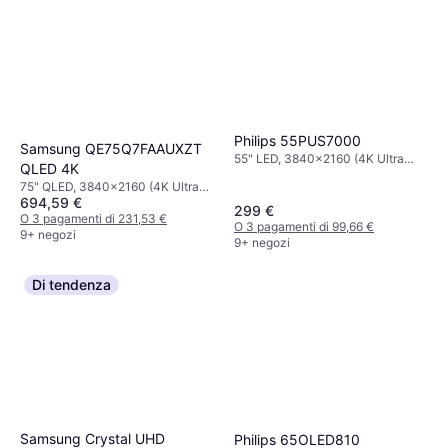
Philips 55PUS7000
Samsung QE75Q7FAAUXZT
55" LED, 3840x2160 (4K Ultra
QLED 4K
HD), Smart TV
75" QLED, 3840x2160 (4K Ultra
694,59 €
HD), Smart TV
299 €
O 3 pagamenti di 231,53 €
O 3 pagamenti di 99,66 €
9+ negozi
9+ negozi
Di tendenza
Samsung Crystal UHD
Philips 65OLED810