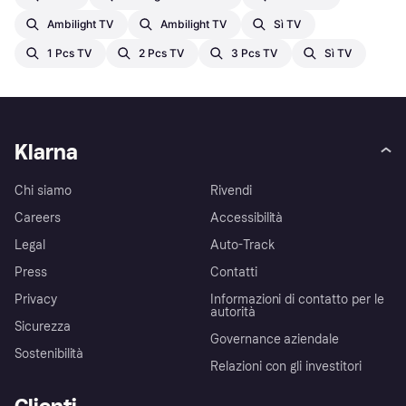
Ambilight TV
Ambilight TV
Sì TV
1 Pcs TV
2 Pcs TV
3 Pcs TV
Sì TV
Klarna
Chi siamo
Rivendi
Careers
Accessibilità
Legal
Auto-Track
Press
Contatti
Privacy
Informazioni di contatto per le
autorità
Sicurezza
Governance aziendale
Sostenibilità
Relazioni con gli investitori