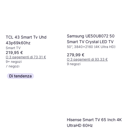
Samsung UE50U8072 50
TCL 43 Smart Tv Uhd
Smart TV Crystal LED TV
Samsung U8000F
43p69k60hz
50", 3840x2160 (4K Ultra HD)
UE65U8092FUXXH Ultra HD
Smart TV
219,95 €
65" LCD, LED, 3840x2160 (4K
TV 65 Pollici
279,99 €
437,99 €
O 3 pagamenti di 73,31 €
Ultra HD), Smart TV
O 3 pagamenti di 93,33 €
9+ negozi
O 3 pagamenti di 145,99 €
9 negozi
7 negozi
Di tendenza
Hisense Smart TV 65 Inch 4K
UltraHD 60Hz