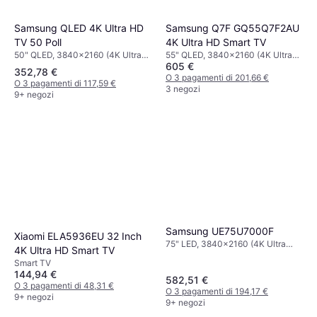
Samsung QLED 4K Ultra HD
Samsung Q7F GQ55Q7F2AU
TV 50 Poll
4K Ultra HD Smart TV
50" QLED, 3840x2160 (4K Ultra
55" QLED, 3840x2160 (4K Ultra
605 €
HD), Smart TV
HD), Smart TV
352,78 €
O 3 pagamenti di 201,66 €
O 3 pagamenti di 117,59 €
3 negozi
9+ negozi
Samsung UE75U7000F
Xiaomi ELA5936EU 32 Inch
75" LED, 3840x2160 (4K Ultra
4K Ultra HD Smart TV
HD), Smart TV
Smart TV
144,94 €
582,51 €
O 3 pagamenti di 48,31 €
O 3 pagamenti di 194,17 €
9+ negozi
9+ negozi