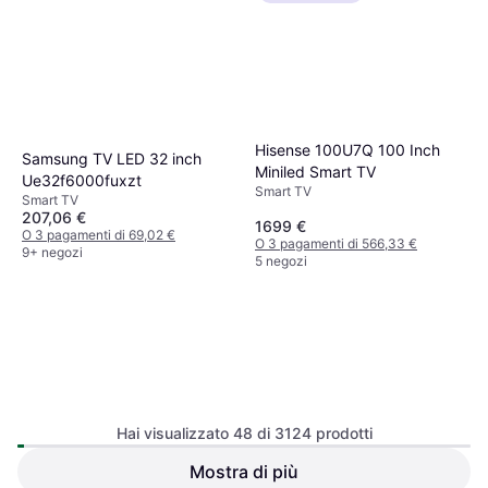
Hisense 100U7Q 100 Inch
Samsung TV LED 32 inch
Miniled Smart TV
Ue32f6000fuxzt
Smart TV
Smart TV
207,06 €
1699 €
O 3 pagamenti di 69,02 €
O 3 pagamenti di 566,33 €
9+ negozi
5 negozi
Hai visualizzato 48 di 3124 prodotti
Hisense 50E77Q Smart TV
Mostra di più
TCL Smart TV LED 50"