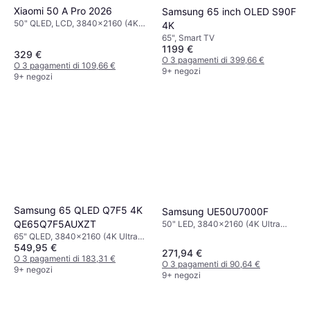
Xiaomi 50 A Pro 2026
Samsung 65 inch OLED S90F
50" QLED, LCD, 3840x2160 (4K
4K
Ultra HD), Smart TV
65", Smart TV
1199 €
329 €
O 3 pagamenti di 399,66 €
O 3 pagamenti di 109,66 €
9+ negozi
9+ negozi
Samsung 65 QLED Q7F5 4K
Samsung UE50U7000F
QE65Q7F5AUXZT
50" LED, 3840x2160 (4K Ultra
HD), Smart TV
65" QLED, 3840x2160 (4K Ultra
549,95 €
HD), Smart TV
271,94 €
O 3 pagamenti di 183,31 €
O 3 pagamenti di 90,64 €
9+ negozi
9+ negozi