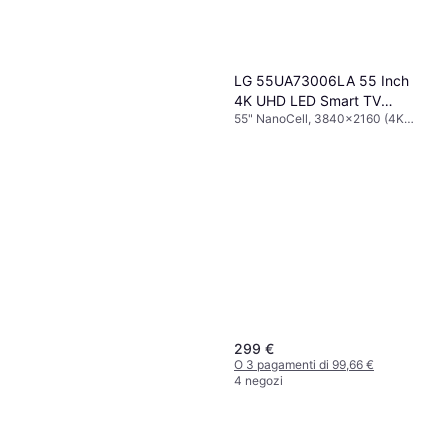
LG 55UA73006LA 55 Inch
4K UHD LED Smart TV
55" NanoCell, 3840x2160 (4K
HDR10
Ultra HD), Smart TV
299 €
O 3 pagamenti di 99,66 €
4 negozi