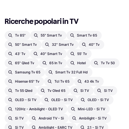
Ricerche popolari in TV
Tv 85"
55" Smart Tv
Smart Tv 65
50'' Smart Tv
32'' Smart Tv
40" Tv
43' Tv
40" Smart Tv
55' Tv
65" Qled Tv
65 In Tv
Hotel
Tv Tv 50
Samsung Tv 65
Smart Tv 32 Full Hd
Hisense 65" Tv
Tcl Tv 65
43 4k Tv
Tv 55 Qled
Tv Oled 65
Sì TV
Sì TV
OLED - Sì TV
OLED - Sì TV
OLED - Sì TV
120Hz - Ambilight - OLED TV
Mini-LED - Sì TV
Sì TV
Android TV - Sì
Ambilight - Sì TV
Sì TV
Ambilight - EARC TV
2.1 - Sì TV