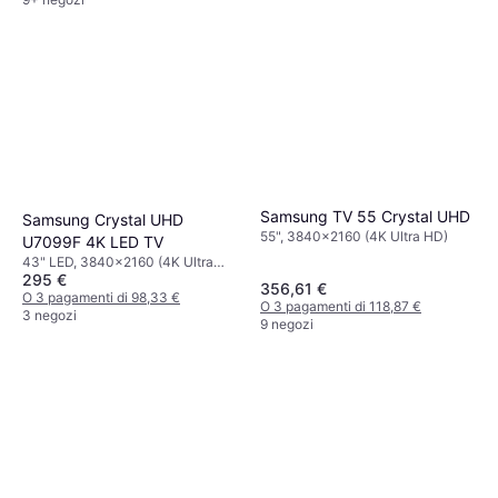
Samsung TV 55 Crystal UHD
Samsung Crystal UHD
55", 3840x2160 (4K Ultra HD)
U7099F 4K LED TV
43" LED, 3840x2160 (4K Ultra
295 €
HD), Smart TV
356,61 €
O 3 pagamenti di 98,33 €
O 3 pagamenti di 118,87 €
3 negozi
9 negozi