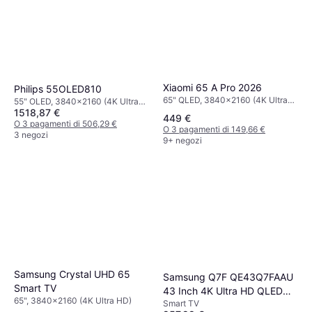
Xiaomi 65 A Pro 2026
Philips 55OLED810
65" QLED, 3840x2160 (4K Ultra
55" OLED, 3840x2160 (4K Ultra
HD), Smart TV
1518,87 €
HD), Smart TV
449 €
O 3 pagamenti di 506,29 €
O 3 pagamenti di 149,66 €
3 negozi
9+ negozi
Samsung Crystal UHD 65
Samsung Q7F QE43Q7FAAU
Smart TV
43 Inch 4K Ultra HD QLED
65", 3840x2160 (4K Ultra HD)
Smart TV
Smart TV Wifi Nero