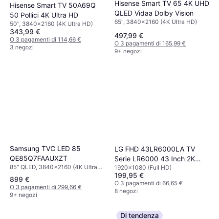
Hisense Smart TV 65 4K UHD
Hisense Smart TV 50A69Q
QLED Vidaa Dolby Vision
50 Pollici 4K Ultra HD
65", 3840x2160 (4K Ultra HD)
50", 3840x2160 (4K Ultra HD)
343,99 €
497,99 €
O 3 pagamenti di 114,66 €
O 3 pagamenti di 165,99 €
3 negozi
9+ negozi
Samsung TVC LED 85
LG FHD 43LR6000LA TV
QE85Q7FAAUXZT
Serie LR6000 43 Inch 2K
85" QLED, 3840x2160 (4K Ultra
1920x1080 (Full HD)
HDR10
199,95 €
HD), Smart TV
899 €
O 3 pagamenti di 66,65 €
O 3 pagamenti di 299,66 €
8 negozi
9+ negozi
Di tendenza