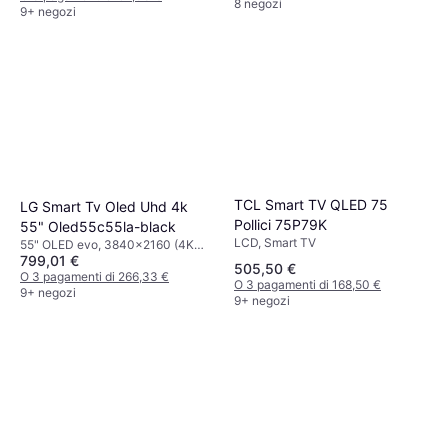
8 negozi
9+ negozi
TCL Smart TV QLED 75
LG Smart Tv Oled Uhd 4k
Pollici 75P79K
55" Oled55c55la-black
LCD, Smart TV
55" OLED evo, 3840x2160 (4K
799,01 €
Ultra HD), Smart TV
505,50 €
O 3 pagamenti di 266,33 €
O 3 pagamenti di 168,50 €
9+ negozi
9+ negozi