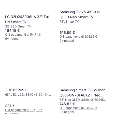
Samsung TV 75 4K UHD
LG 32LQ63006LA 32'' Full
QLED Neo Smart TV
75", Smart TV
Hd Smart TV
32" LED, Smart TV
164,15 €
616,99 €
O 3 pagamenti di 54,71 €
O 3 pagamenti di 205,66 €
9+ negozi
9+ negozi
TCL 65P69K
Samsung Smart TV 65 Inch
65" LED, LCD, 3840x2160 (4K
QE65QN70FAUXZT Neo
Ultra HD), Smart TV
65" Neo QLED, 3840x2160 (4K
QLED 4K
748,82 €
Ultra HD), Smart TV
381 €
O 3 pagamenti di 249,60 €
O 3 pagamenti di 127,00 €
9+ negozi
9+ negozi