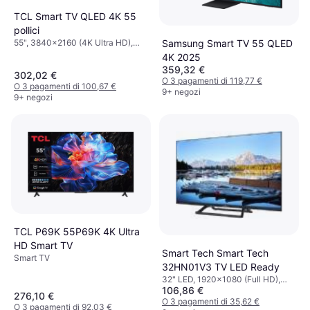
TCL Smart TV QLED 4K 55
pollici
55", 3840x2160 (4K Ultra HD),
Samsung Smart TV 55 QLED
Smart TV
4K 2025
359,32 €
302,02 €
O 3 pagamenti di 119,77 €
O 3 pagamenti di 100,67 €
9+ negozi
9+ negozi
TCL P69K 55P69K 4K Ultra
HD Smart TV
Smart Tech Smart Tech
Smart TV
32HN01V3 TV LED Ready
32" LED, 1920x1080 (Full HD),
106,86 €
1366x768, 1280x720 (HD)
276,10 €
O 3 pagamenti di 35,62 €
O 3 pagamenti di 92,03 €