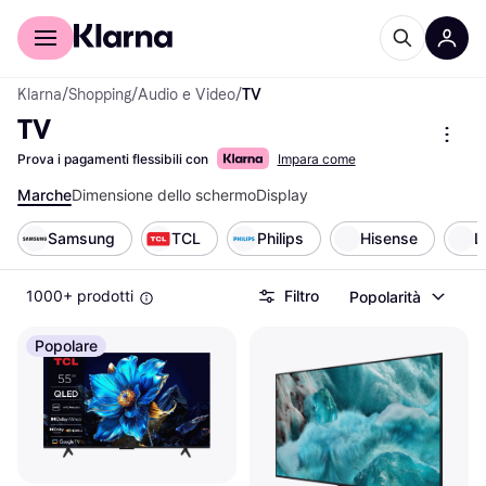
Per il tuo shopping
Per le aziende
Klarna
/
Shopping
/
Audio e Video
/
TV
TV
Prova i pagamenti flessibili con
Impara come
Marche
Dimensione dello schermo
Display
Samsung
TCL
Philips
Hisense
L
1000+ prodotti
Filtro
Popolarità
Popolare