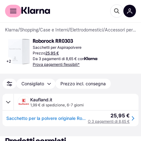
Per il tuo shopping
Per le aziende
Klarna
/
Shopping
/
Case e Interni
/
Elettrodomestici
/
Accessori per aspirapolvere
Roborock RR0303
Sacchetti per Aspirapolvere
Prezzo
25,95 €
Da 3 pagamenti di 8,65 € con
+
2
Prova pagamenti flessibili*
Consigliato
Prezzo incl. consegna
Kaufland.it
1,99 € di spedizione
,
6-7 giorni
25,95 €
Sacchetto per la polvere originale Roborock in confezione da 3 pezzi per la stazione di aspirazione Q7 Max+ / S7 MaxV Ultra
O 3 pagamenti di 8,65 €