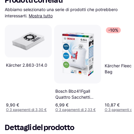
Prodotti correlati
Abbiamo selezionato una serie di prodotti che potrebbero 
interessarti.
Mostra tutto
-10%
Kärcher 2.863-314.0
Kärcher Fleece 
Bag
Bosch Bbz41Fgall
Quattro Sacchetti
Powerprotect Per
9,90 €
6,99 €
10,87 €
Aspirapolvere
O 3 pagamenti di 3,30 €
O 3 pagamenti di 2,33 €
O 3 pagamenti di
Dettagli del prodotto