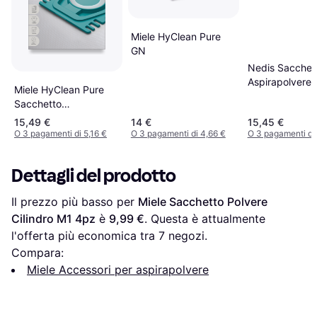
Miele HyClean Pure
GN
Nedis Sacchet
Aspirapolvere 
Miele HyClean Pure
Sacchetto
Aspirapolvere 4Pz
15,49 €
14 €
15,45 €
O 3 pagamenti di 5,16 €
O 3 pagamenti di 4,66 €
O 3 pagamenti di 
Dettagli del prodotto
Il prezzo più basso per 
Miele Sacchetto Polvere 
Cilindro M1 4pz
 è 
9,99 €
. Questa è attualmente 
l'offerta più economica tra 
7
 negozi.
Compara:
Miele Accessori per aspirapolvere