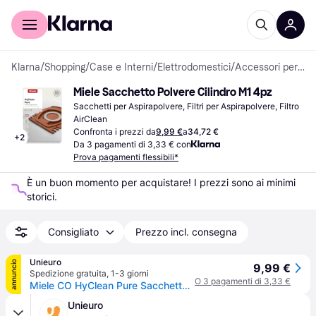
Per il tuo shopping
Per le aziende
Klarna
/
Shopping
/
Case e Interni
/
Elettrodomestici
/
Accessori per aspirapolvere
Miele Sacchetto Polvere Cilindro M1 4pz
Sacchetti per Aspirapolvere, Filtri per Aspirapolvere, Filtro 
AirClean
Confronta i prezzi da
9,99 €
a
34,72 €
+
2
Da 3 pagamenti di 3,33 € con
Prova pagamenti flessibili*
È un buon momento per acquistare! I prezzi sono ai minimi 
storici.
Consigliato
Prezzo incl. consegna
Unieuro
annuncio
9,99 €
Spedizione gratuita
,
1-3 giorni
O 3 pagamenti di 3,33 €
Miele CO HyClean Pure Sacchetto per la polvere A cilindro
Unieuro