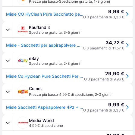
·
Prezzo più basso
Spedizione gratuita
,
1-3 giorni
9,99 €
Miele CO HyClean Pure Sacchetto per la polvere A cilindro
O 3 pagamenti di 3,33 €
Kaufland.it
Spedizione gratuita
,
3-5 giorni
34,72 €
Miele - Sacchetti per aspirapolvere CO HyClean Pure (confezione da 4 pezzi)
O 3 pagamenti di 11,57 €
eBay
Spedizione gratuita
,
2-3 giorni
29,90 €
Miele Co Hyclean Pure Sacchetti Per Aspirapolvere Guard M1
O 3 pagamenti di 9,96 €
Comet
·
Prezzo più basso
4,99 € di spedizione
,
2-3 giorni
9,99 €
Miele Sacchetti Aspirapolvere 4Pz + Filtro Hyclean Pure Co
O 3 pagamenti di 3,33 €
Media World
4,99 € di spedizione