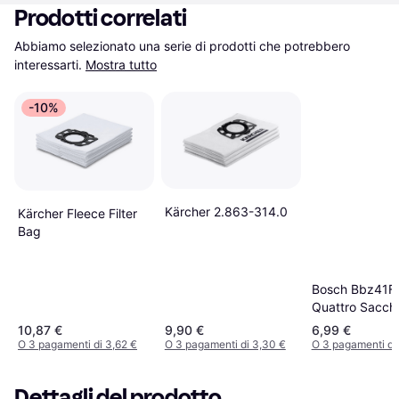
Prodotti correlati
Abbiamo selezionato una serie di prodotti che potrebbero 
interessarti.
Mostra tutto
-10%
Kärcher 2.863-314.0
Kärcher Fleece Filter
Bag
Bosch Bbz41Fg
Quattro Sacche
Powerprotect 
10,87 €
9,90 €
6,99 €
Aspirapolvere
O 3 pagamenti di 3,62 €
O 3 pagamenti di 3,30 €
O 3 pagamenti di
Dettagli del prodotto