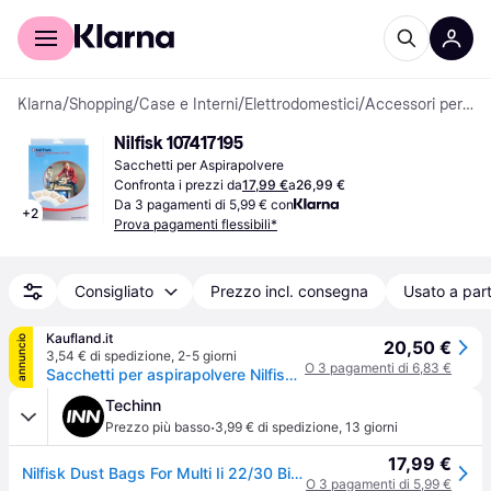
Per il tuo shopping
Per le aziende
Klarna
/
Shopping
/
Case e Interni
/
Elettrodomestici
/
Accessori per aspirapolvere
Nilfisk 107417195
Sacchetti per Aspirapolvere
Confronta i prezzi da
17,99 €
a
26,99 €
Da 3 pagamenti di 5,99 € con
+
2
Prova pagamenti flessibili*
Consigliato
Prezzo incl. consegna
Usato a part
Kaufland.it
annuncio
20,50 €
3,54 € di spedizione
,
2-5 giorni
O 3 pagamenti di 6,83 €
Sacchetti per aspirapolvere Nilfisk, 4 pezzi per aspirapolvere per liquidi e solidi ( 107417195 )
Techinn
·
Prezzo più basso
3,99 € di spedizione
,
13 giorni
17,99 €
Nilfisk Dust Bags For Multi Ii 22/30 Bianco
O 3 pagamenti di 5,99 €