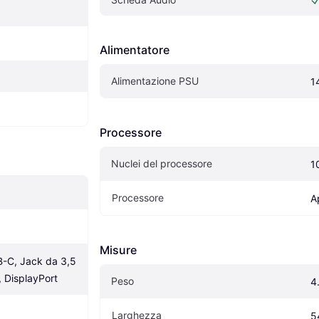
Alimentatore
Alimentazione PSU
1
Processore
Nuclei del processore
1
Processore
A
Misure
-C, Jack da 3,5 
 DisplayPort
Peso
4
Larghezza
5