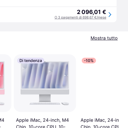
2 096,01 €
O 3 pagamenti di 698,67 €/mese
Mostra tutto
Di tendenza
-10%
M4
Apple iMac, 24-inch,
Apple iMac, 24-inch, M4
-
Chip, 10-core CPU, 10
Chip, 10-core CPU, 10-