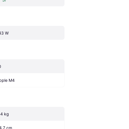
43 W
0
pple M4
.4 kg
4.7 cm