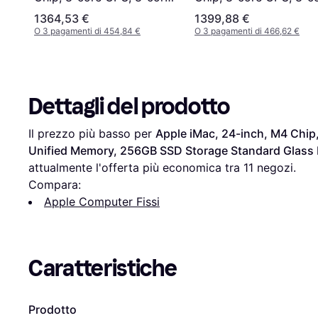
GPU, 16GB Unified
GPU, 16GB Unified
1364,53 €
1399,88 €
Memory, 256GB SSD
Memory, 256GB SSD
O 3 pagamenti di 454,84 €
O 3 pagamenti di 466,62 €
Storage Blue
Storage Silver
Dettagli del prodotto
Il prezzo più basso per 
Apple iMac, 24-inch, M4 Chip
Unified Memory, 256GB SSD Storage Standard Glass 
attualmente l'offerta più economica tra 
11
 negozi.
Compara:
Apple Computer Fissi
Caratteristiche
Prodotto