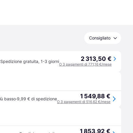
Consigliato
2 313,50 €
Spedizione gratuita
,
1-3 giorni
O 3 pagamenti di 771,16 €/mese
1 549,88 €
·
iù basso
9,99 € di spedizione
O 3 pagamenti di 516,62 €/mese
1 853,92 €