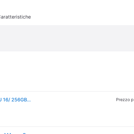
aratteristiche
Apple iMac Retina 24'' 4.5K M4 CORE 10 CPU 10 GPU 16/ 256GB Pink
Prezzo p