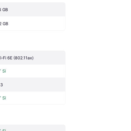
6 GB
2 GB
i-Fi 6E (802.11ax)
Sì
.3
Sì
Sì