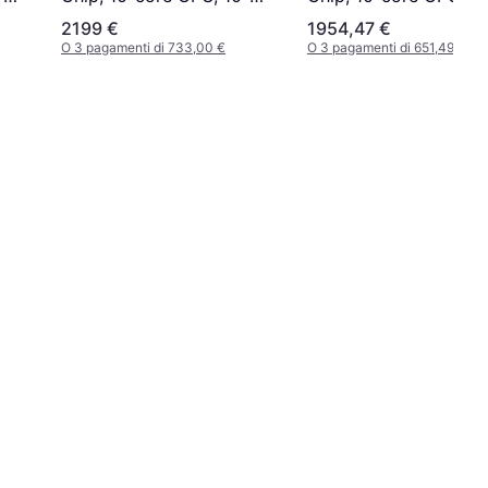
ed
core GPU, 16GB Unifi
core GPU, 16GB Unified
2199 €
1954,47 €
Memory, 512GB SSD
Memory, 512GB SSD
O 3 pagamenti di 733,00 €
O 3 pagamenti di 651,49 €
Storage Green
Storage Silver