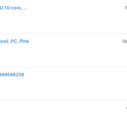
Apple iMac 24''Retina Display 4,5K, Chip M4 con CPU 10‑core, GPU 10‑core, 16GB, 256GB SSD, Rosa
S
re), PC, Pink
Sp
5949598258