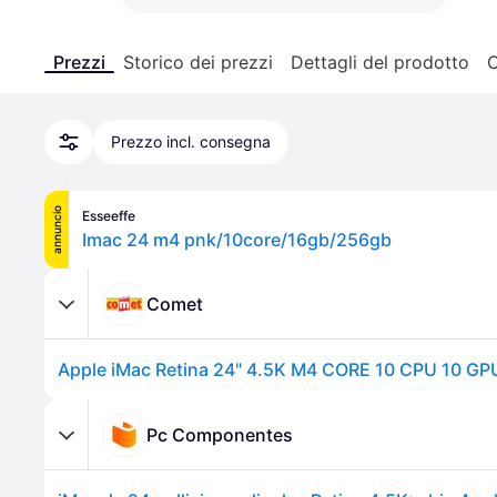
Prezzi
Storico dei prezzi
Dettagli del prodotto
C
Prezzo incl. consegna
annuncio
Esseeffe
Imac 24 m4 pnk/10core/16gb/256gb
Comet
Pc Componentes