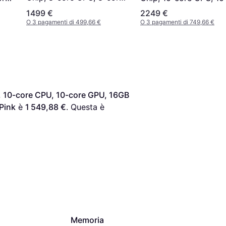
GPU, 16GB Unified
core GPU, 16GB Unifi
1499 €
2249 €
Memory, 256GB SSD
Memory, 512GB SSD
O 3 pagamenti di 499,66 €
O 3 pagamenti di 749,66 €
Storage Pink
Storage Pink
, 10-core CPU, 10-core GPU, 16GB 
Pink
 è 
1 549,88 €
. Questa è 
Memoria