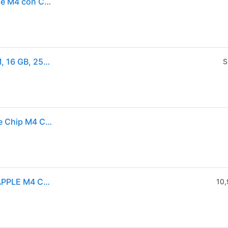
iMac da 24 pollici con display Retina 4,5K: chip Apple M4 con CPU a 10 core e GPU a 10 core, SSD da 16 GB, 256 GB - Rosa
Apple iMac , 59,7 cm (23.5"), 4.5K Ultra HD, Apple M, 16 GB, 256 GB, macOS Sequoia
S
Apple MWV43T-A iMac Computer desktop all-in-one Chip M4 CPU 10-core GPU 10-core 16GB 256GB SSD colore Rosa
APPLE 24-INCH IMAC WITH RETINA 4.5K DISPLAY APPLE M4 CHIP WITH 10-CORE CPU AND 10-CORE GPU, 16GB, 25
10,