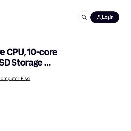
Login
Approfondimenti
ure per ufficio
re
Cos'è Klarna?
e CPU, 10-core 
SD Storage 
omputer Fissi
categorie