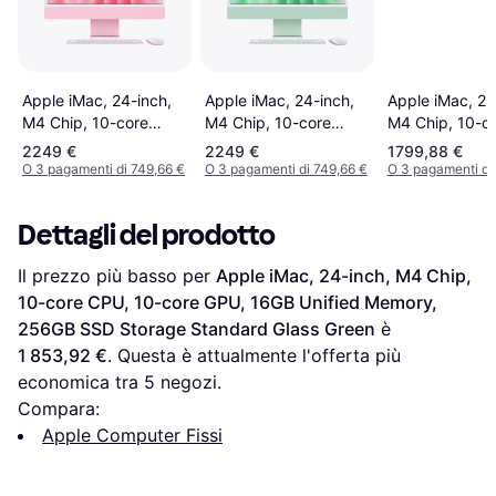
Apple iMac, 24
Apple iMac, 24-inch,
Apple iMac, 24-inch,
M4 Chip, 10-c
M4 Chip, 10-core
M4 Chip, 10-core
CPU, 10-core 
CPU, 10-core GPU,
CPU, 10-core GPU,
2249 €
2249 €
1799,88 €
16GB Unified 
16GB Unified Memory,
16GB Unified Memory,
O 3 pagamenti di 749,66 €
O 3 pagamenti di 749,66 €
O 3 pagamenti di
512GB SSD St
512GB SSD Storage
512GB SSD Storage
Blue
Pink
Green
Dettagli del prodotto
Il prezzo più basso per 
Apple iMac, 24-inch, M4 Chip, 
10-core CPU, 10-core GPU, 16GB Unified Memory, 
256GB SSD Storage Standard Glass Green
 è 
1 853,92 €
. Questa è attualmente l'offerta più 
economica tra 
5
 negozi.
Compara:
Apple Computer Fissi