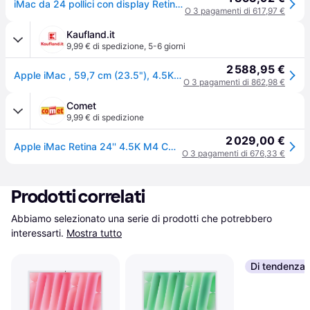
iMac da 24 pollici con display Retina 4,5K: chip Apple M4 con CPU a 10 core e GPU a 10 core, SSD da 16 GB, 256 GB - Verde
O 3 pagamenti di 617,97 €
Kaufland.it
9,99 € di spedizione
,
5-6 giorni
2 588,95 €
Apple iMac , 59,7 cm (23.5"), 4.5K Ultra HD, Apple M, 16 GB, 256 GB, macOS Sequoia
O 3 pagamenti di 862,98 €
Comet
9,99 € di spedizione
2 029,00 €
Apple iMac Retina 24'' 4.5K M4 CORE 10 CPU 10 GPU 16/ 256GB Green
O 3 pagamenti di 676,33 €
Prodotti correlati
Abbiamo selezionato una serie di prodotti che potrebbero 
interessarti.
Mostra tutto
Di tendenza