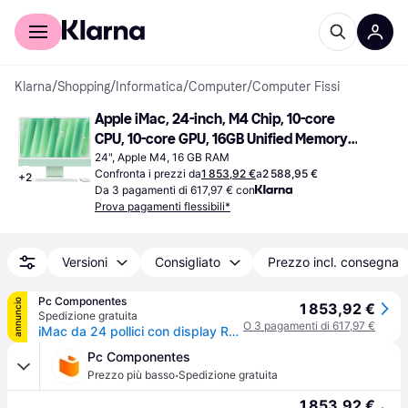
Per il tuo shopping
Per le aziende
Klarna
/
Shopping
/
Informatica
/
Computer
/
Computer Fissi
Apple iMac, 24-inch, M4 Chip, 10-core 
CPU, 10-core GPU, 16GB Unified Memory, 
256GB SSD Storage Standard Glass 
24", Apple M4, 16 GB RAM
Confronta i prezzi da
1 853,92 €
a
2 588,95 €
+
2
Green
Da 3 pagamenti di 617,97 € con
Prova pagamenti flessibili*
Versioni
Consigliato
Prezzo incl. consegna
Pc Componentes
annuncio
1 853,92 €
Spedizione gratuita
O 3 pagamenti di 617,97 €
iMac da 24 pollici con display Retina 4,5K: chip Apple M4 con CPU a 10 core e GPU a 10 core, SSD da 16 GB, 256 GB - Verde
Pc Componentes
·
Prezzo più basso
Spedizione gratuita
1 853,92 €