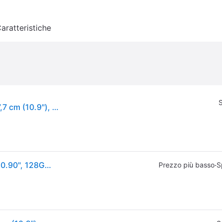
aratteristiche
S
Samsung Galaxy Tab S9 FE Enterprise Edition, 27,7 cm (10.9"), 2304 x 1440 Pixel, 128 GB, 6 GB, Android 13, Grau
Samsung Galaxy Tab S9 FE Enterprise Edition (5G, 10.90", 128GB, Grigio), Tablet, Grigio
·
Prezzo più basso
S