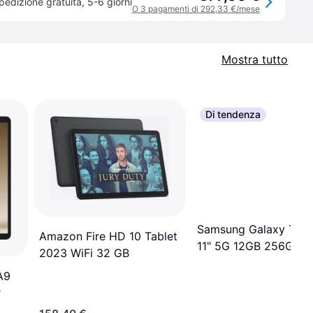
pedizione gratuita
,
5-6 giorni
O 3 pagamenti di 292,33 €/mese
Mostra tutto
Di tendenza
Samsung Galaxy Tab
Amazon Fire HD 10 Tablet
11" 5G 12GB 256GB B
2023 WiFi 32 GB
A9
r