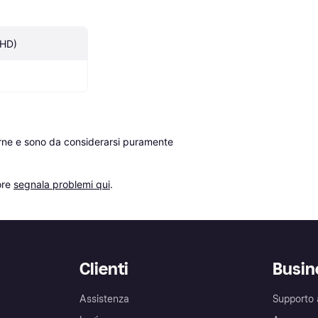
 HD)
erne e sono da considerarsi puramente 
re 
segnala problemi qui
.
Clienti
Busin
Assistenza
Supporto 