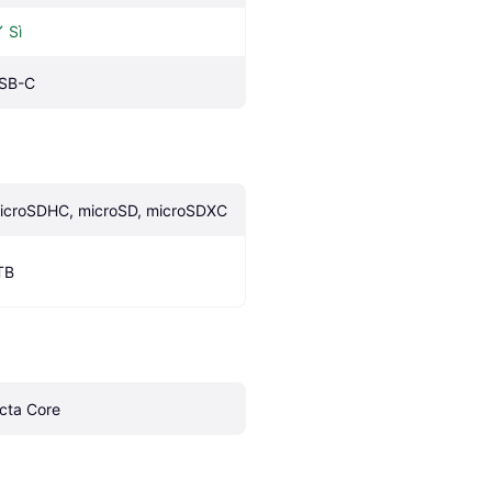
Sì
SB-C
icroSDHC, microSD, microSDXC
TB
cta Core