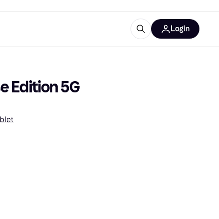
Login
Approfondimenti
ure per ufficio
re
Cos'è Klarna?
 Edition 5G 
blet
categorie