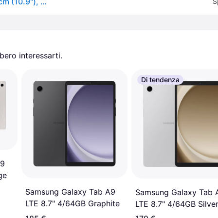
Samsung Galaxy Tab S9 FE Enterprise Edition, 27,7 cm (10.9"), 2304 x 1440 Pixel, 128 GB, 6 GB, Android 13, Grau
S
ero interessarti.
Di tendenza
S9
ge
Samsung Galaxy Tab A9
Samsung Galaxy Tab 
LTE 8.7" 4/64GB Graphite
LTE 8.7" 4/64GB Silve