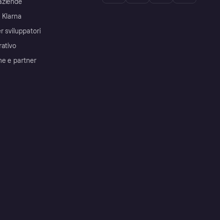
aziende
 Klarna
r sviluppatori
rativo
me e partner