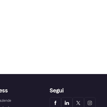
ess
Segui
aziende