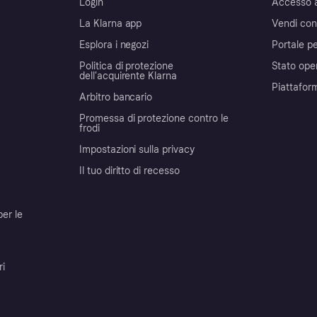
Login
Accesso 
La Klarna app
Vendi con
Esplora i negozi
Portale pe
Politica di protezione
Stato ope
dell'acquirente Klarna
Piattafor
Arbitro bancario
Promessa di protezione contro le
frodi
Impostazioni sulla privacy
Il tuo diritto di recesso
per le
ri