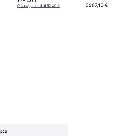
158,40 €
3907,10 €
O 3 pagamenti di 52,80 €
 pcs