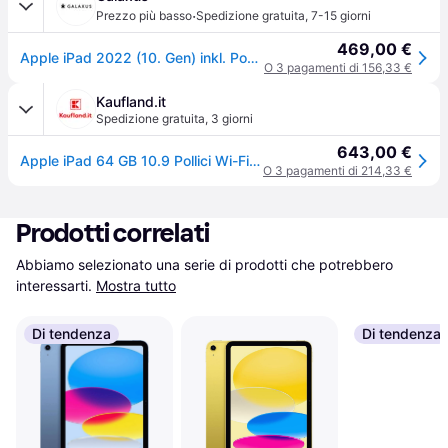
·
Prezzo più basso
Spedizione gratuita
,
7-15 giorni
469,00 €
Apple iPad 2022 (10. Gen) inkl. Poweradapter (Solo WiFi, 10.90", 64GB, Argento), Tablet, Argento
O 3 pagamenti di 156,33 €
Kaufland.it
Spedizione gratuita
,
3 giorni
643,00 €
Apple iPad 64 GB 10.9 Pollici Wi-Fi 6 Tablet iPadOS 16 Argento
O 3 pagamenti di 214,33 €
Prodotti correlati
Abbiamo selezionato una serie di prodotti che potrebbero 
interessarti.
Mostra tutto
Di tendenza
Di tendenza