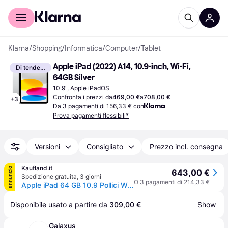
Per il tuo shopping
Per le aziende
Klarna
/
Shopping
/
Informatica
/
Computer
/
Tablet
Apple iPad (2022) A14, 10.9-inch, Wi-Fi, 
Di tendenza
64GB Silver
10.9", Apple iPadOS
Confronta i prezzi da
469,00 €
a
708,00 €
+
3
Da 3 pagamenti di 156,33 € con
Prova pagamenti flessibili*
Versioni
Consigliato
Prezzo incl. consegna
Kaufland.it
annuncio
643,00 €
Spedizione gratuita
,
3 giorni
O 3 pagamenti di 214,33 €
Apple iPad 64 GB 10.9 Pollici Wi-Fi 6 Tablet iPadOS 16 Argento
Disponibile usato a partire da 
309,00 €
Show
Galaxus