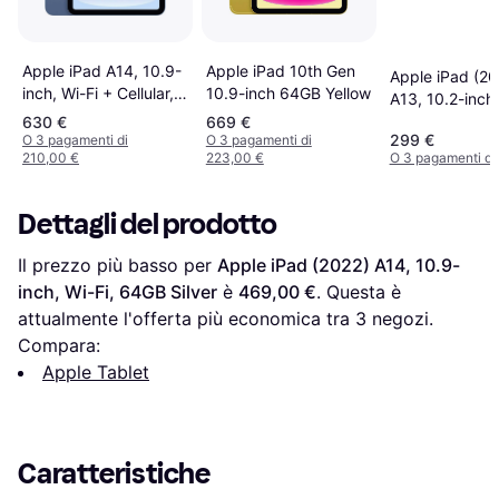
Apple iPad 10th Gen
Apple iPad A14, 10.9-
Apple iPad (20
10.9-inch 64GB Yellow
inch, Wi-Fi + Cellular,
A13, 10.2-inch,
64GB Blue
64GB, Space 
630 €
669 €
299 €
O 3 pagamenti di
O 3 pagamenti di
210,00 €
223,00 €
O 3 pagamenti di
Dettagli del prodotto
Il prezzo più basso per 
Apple iPad (2022) A14, 10.9-
inch, Wi-Fi, 64GB Silver
 è 
469,00 €
. Questa è 
attualmente l'offerta più economica tra 
3
 negozi.
Compara:
Apple Tablet
Caratteristiche