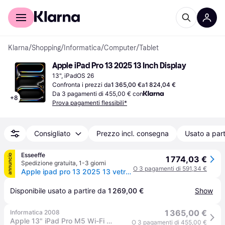
Per il tuo shopping
Per le aziende
Klarna
/
Shopping
/
Informatica
/
Computer
/
Tablet
Apple iPad Pro 13 2025 13 Inch Display
13", iPadOS 26
Confronta i prezzi da
1 365,00 €
a
1 824,04 €
Da 3 pagamenti di 455,00 € con
+
8
Prova pagamenti flessibili*
Consigliato
Prezzo incl. consegna
Usato a part
Esseeffe
annuncio
1 774,03 €
Spedizione gratuita
,
1-3 giorni
O 3 pagamenti di 591,34 €
Apple ipad pro 13 2025 13 vetro standard m5 256gb wi-fi italia argento
Disponibile usato a partire da 
1 269,00 €
Show
1 365,00 €
Informatica 2008
Apple 13" iPad Pro M5 Wi-Fi 256 GB Argento MDYK4TY/A Modello 2025
O 3 pagamenti di 455,00 €