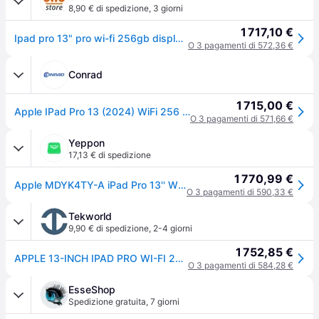
8,90 € di spedizione
,
3 giorni
1 717,10 €
Ipad pro 13" pro wi-fi 256gb display standard argento
O 3 pagamenti di 572,36 €
Conrad
1 715,00 €
Apple IPad Pro 13 (2024) WiFi 256 GB Argento 33 cm (13 pollici) Apple M5
O 3 pagamenti di 571,66 €
Yeppon
17,13 € di spedizione
1 770,99 €
Apple MDYK4TY-A iPad Pro 13'' Wi-Fi 256GB Display Standard Argento
O 3 pagamenti di 590,33 €
Tekworld
9,90 € di spedizione
,
2-4 giorni
1 752,85 €
APPLE 13-INCH IPAD PRO WI-FI 256GB WITH STANDARD GLASS SILVER
O 3 pagamenti di 584,28 €
EsseShop
Spedizione gratuita
,
7 giorni