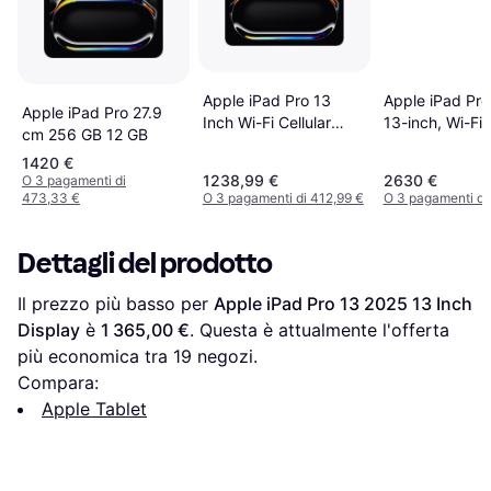
Apple iPad Pro 13
Apple iPad Pro
Apple iPad Pro 27.9
Inch Wi-Fi Cellular
13-inch, Wi-Fi 
cm 256 GB 12 GB
256GB Display
Cellular, 256GB
1420 €
Standard Glass
1238,99 €
2630 €
O 3 pagamenti di
Space Black
473,33 €
O 3 pagamenti di 412,99 €
O 3 pagamenti di
Dettagli del prodotto
Il prezzo più basso per 
Apple iPad Pro 13 2025 13 Inch 
Display
 è 
1 365,00 €
. Questa è attualmente l'offerta 
più economica tra 
19
 negozi.
Compara:
Apple Tablet