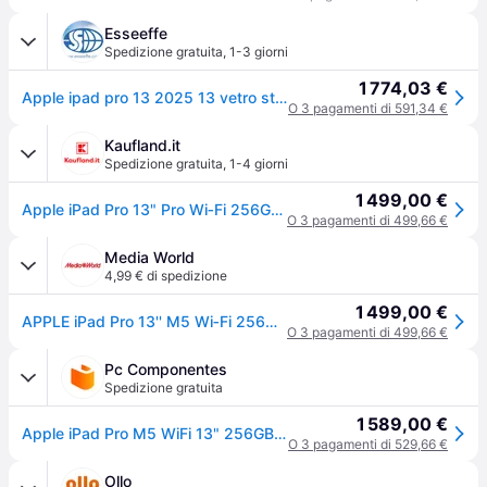
Esseeffe
Spedizione gratuita
,
1-3 giorni
1 774,03 €
Apple ipad pro 13 2025 13 vetro standard m5 256gb wi-fi italia argento
O 3 pagamenti di 591,34 €
Kaufland.it
Spedizione gratuita
,
1-4 giorni
1 499,00 €
Apple iPad Pro 13" Pro Wi‑Fi 256GB display standard Argento
O 3 pagamenti di 499,66 €
Media World
4,99 € di spedizione
1 499,00 €
APPLE iPad Pro 13'' M5 Wi‑Fi 256GB con vetro standard - Argento
O 3 pagamenti di 499,66 €
Pc Componentes
Spedizione gratuita
1 589,00 €
Apple iPad Pro M5 WiFi 13" 256GB Argento
O 3 pagamenti di 529,66 €
Ollo