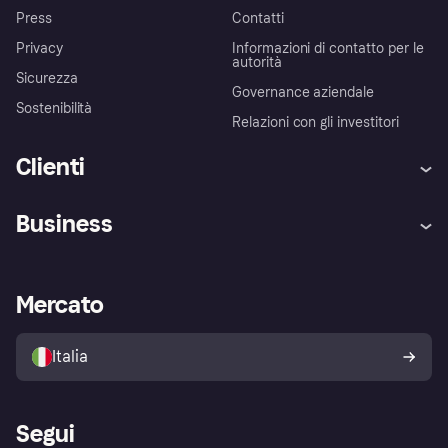
Press
Contatti
Privacy
Informazioni di contatto per le
autorità
Sicurezza
Governance aziendale
Sostenibilità
Relazioni con gli investitori
Clienti
Assistenza
Arbitro bancario
Business
Login
Promessa di protezione contro
le frodi
Supporto aziende
Portale per sviluppatori
La Klarna app
Impostazioni sulla privacy
Accesso aziende
Stato operativo
Mercato
Esplora i negozi
Il tuo diritto di recesso
Vendi con Klarna
Piattaforme e partner
Politica di protezione
dell'acquirente Klarna
Italia
Segui