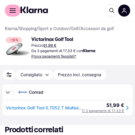
Per il tuo shopping
Per le aziende
Klarna
/
Shopping
/
Sport e Outdoor
/
Golf
/
Accessori da golf
Victorinox Golf Tool
-16%
Prezzo
51,99 €
Da 3 pagamenti di 17,33 € con
Prova pagamenti flessibili*
Consigliato
Prezzo incl. consegna
Conrad
51,99 €
Victorinox Golf Tool 0.7052.T Multiutensile Numero funzioni 10 Rosso (trasparente)
O 3 pagamenti di 17,33 €
Prodotti correlati