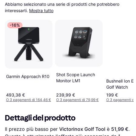
Abbiamo selezionato una serie di prodotti che potrebbero 
interessarti.
Mostra tutto
-16%
Shot Scope Launch
Garmin Approach R10
Monitor LM1
Bushnell Ion El
Golf Watch
493,38 €
239,99 €
199 €
O 3 pagamenti di 164,46 €
O 3 pagamenti di 79,99 €
O 3 pagamenti di
Dettagli del prodotto
Il prezzo più basso per 
Victorinox Golf Tool
 è 
51,99 €
. 