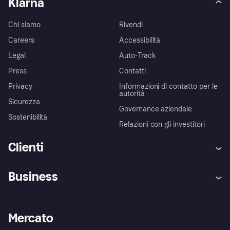
Klarna
Chi siamo
Rivendi
Careers
Accessibilità
Legal
Auto-Track
Press
Contatti
Privacy
Informazioni di contatto per le
autorità
Sicurezza
Governance aziendale
Sostenibilità
Relazioni con gli investitori
Clienti
Assistenza
Arbitro bancario
Business
Login
Promessa di protezione contro
le frodi
Supporto aziende
Portale per sviluppatori
La Klarna app
Impostazioni sulla privacy
Accesso aziende
Stato operativo
Mercato
Esplora i negozi
Il tuo diritto di recesso
Vendi con Klarna
Piattaforme e partner