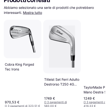
Prodotti correlati
Abbiamo selezionato una serie di prodotti che potrebbero 
interessarti.
Mostra tutto
Cobra King Forged
Tec Irons
Titleist Set Ferri Adulto
Destrorso T250 4G
TaylorMade P
AMT Black R300 5-
Mano Destra 
GW
Stiff Acciaio 
1749 €
1249 €
Golf Ferri
970,53 €
O 3 pagamenti di
O 3 pagamenti di
O 3 pagamenti di 323,51 €
583,00 €
416,33 €