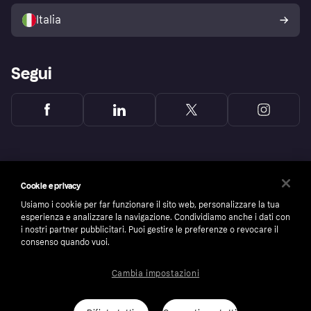
Politica di protezione
dell'acquirente Klarna
Italia
Segui
Cookie e privacy
Usiamo i cookie per far funzionare il sito web, personalizzare la tua
esperienza e analizzare la navigazione. Condividiamo anche i dati con
i nostri partner pubblicitari. Puoi gestire le preferenze o revocare il
consenso quando vuoi.
Cambia impostazioni
Copyright © 2005-2026 Klarna Bank AB (publ). Headquarters: Stockholm, Sweden. All
rights reserved. Klarna Bank AB (publ). Sveavägen 46, 111 34 Stockholm. Organization
number: 556737-0431