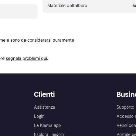
Materiale dell'albero
A
erne e sono da considerarsi puramente 
re 
segnala problemi qui
.
Clienti
Busin
Assistenza
Supporto 
Login
Accesso 
La Klarna app
Vendi con
Esplora i negozi
Portale pe