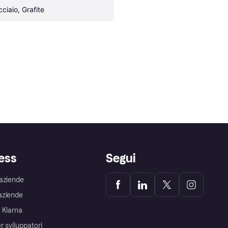
cciaio, Grafite
ess
Segui
aziende
aziende
 Klarna
r sviluppatori