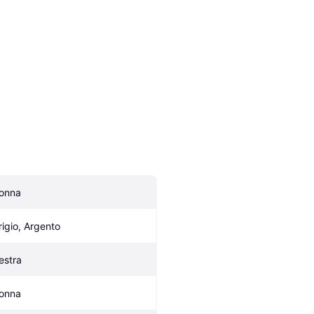
onna
rigio, Argento
estra
onna