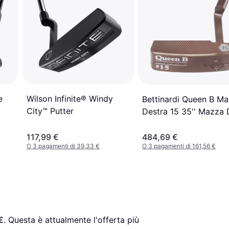
e
Wilson Infinite® Windy
Bettinardi Queen B M
City™ Putter
Destra 15 35'' Mazza 
Golf
117,99 €
484,69 €
O 3 pagamenti di 39,33 €
O 3 pagamenti di 161,56 €
€
. Questa è attualmente l'offerta più 