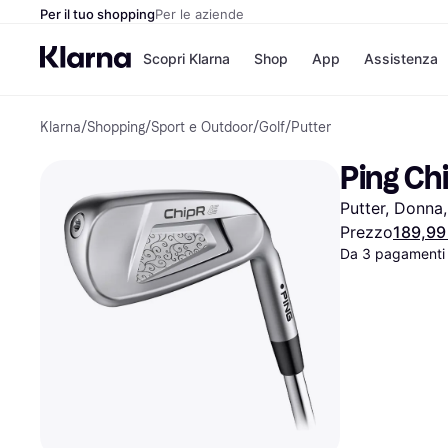
Per il tuo shopping
Per le aziende
Scopri Klarna
Shop
App
Assistenza
Klarna
/
Shopping
/
Sport e Outdoor
/
Golf
/
Putter
Opzioni di pagame
Negozi
Opzioni di pagamen
Booking.c
Ping Ch
Paga ora
Unieuro
Paga in 3 rate
Media Wor
Putter, Donna,
Paga dopo 30 giorni
eBay
Finanziamento
Zalando
Prezzo
189,99
Da 3 pagamenti
Elenco negozi