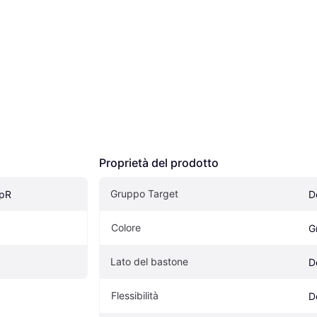
Proprietà del prodotto
Gruppo Target
ipR
D
Colore
G
Lato del bastone
D
Flessibilità
D