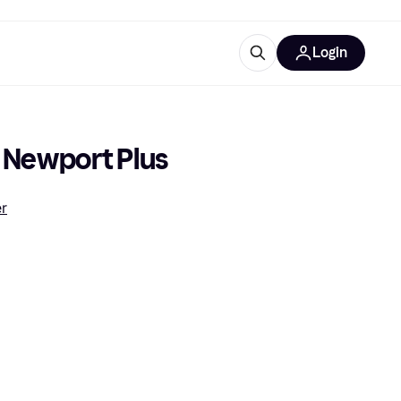
Login
Approfondimenti
ure per ufficio
re
Cos'è Klarna?
e Newport Plus
er
categorie