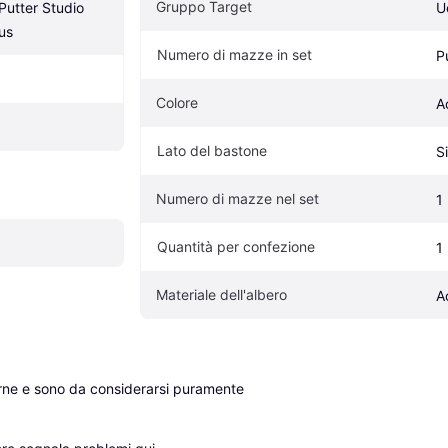
Gruppo Target
utter Studio 
U
us
Numero di mazze in set
P
Colore
A
Lato del bastone
S
Numero di mazze nel set
1
Quantità per confezione
1
Materiale dell'albero
A
erne e sono da considerarsi puramente 