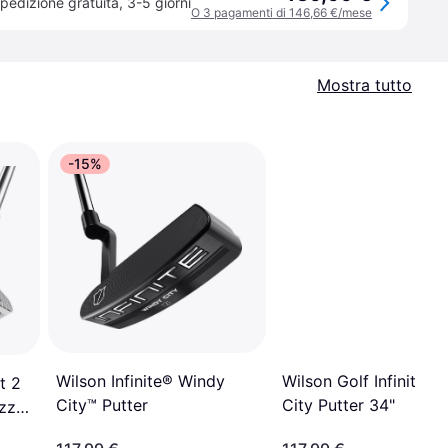
pedizione gratuita
,
3-5 giorni
O 3 pagamenti di 146,66 €/mese
Mostra tutto
-15%
Wilson Infinite® Windy
Wilson Golf Infinite W
t 2
City™ Putter
City Putter 34"
zza