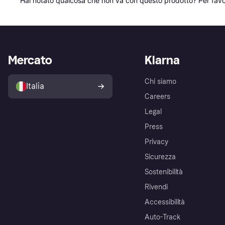
Hai notato qualcosa che non va con questo prodotto? Per favo
Mercato
Klarna
Chi siamo
Italia
Careers
Legal
Press
Privacy
Sicurezza
Sostenibilità
Rivendi
Accessibilità
Auto-Track