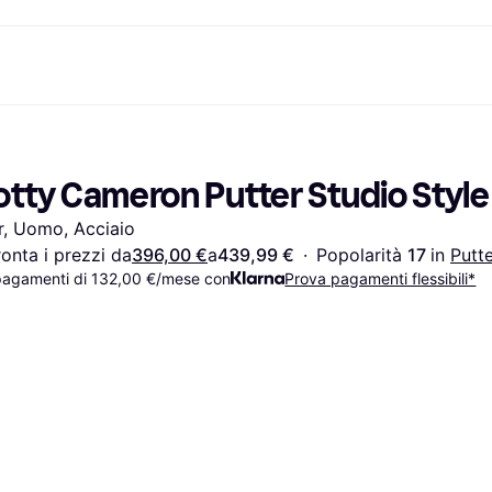
nto
Acquista e confronta i prezzi
Acquisti e ricompense
Servizi bancari
Mobile
Fotografie
Attrezzat
to
om
Saldi
Cashback
Carta Klarna
Giochi e Intrattenimento
eSIM per viaggia
otty Cameron Putter Studio Styl
Salute & Bellezza
Esplora i negozi
Saldo
Telefoni & Wearable
ld
Abbigliamento
Abbonamento
Conto di risparmio
Bambini e Famiglia
r, Uomo, Acciaio
Giocattoli
Deposito flessibile
Trasporti Motorizzati
Case e Interni
Conto deposito vincolato
Giardino e Patio
onta i prezzi da
396,00 €
a
439,99 €
·
Popolarità 
17 
in 
Putt
Audio e Video
Elettrodomestici da
pagamenti di 132,00 €/mese con
Prova pagamenti flessibili*
Sport e Outdoor
Cucina
Informatica
Elettrodomestici
Fai da te
Libri, Film e Musica
Tutte le 