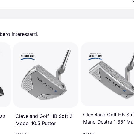
S
ero interessarti.
Cleveland Golf HB Sof
oop
Cleveland Golf HB Soft 2
Mano Destra 1 35" Ma
Model 10.5 Putter
Da