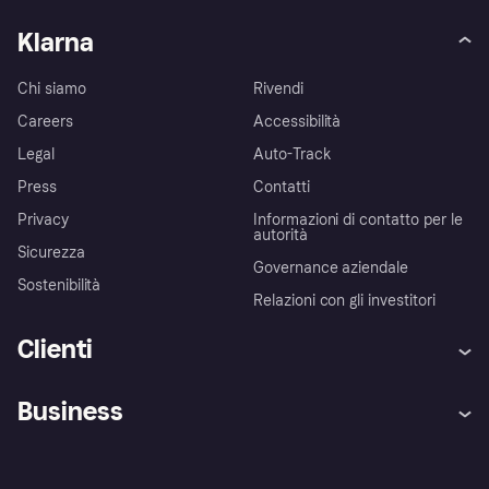
Klarna
Chi siamo
Rivendi
Careers
Accessibilità
Legal
Auto-Track
Press
Contatti
Privacy
Informazioni di contatto per le
autorità
Sicurezza
Governance aziendale
Sostenibilità
Relazioni con gli investitori
Clienti
Assistenza
Arbitro bancario
Business
Login
Promessa di protezione contro
le frodi
Supporto aziende
Portale per sviluppatori
La Klarna app
Impostazioni sulla privacy