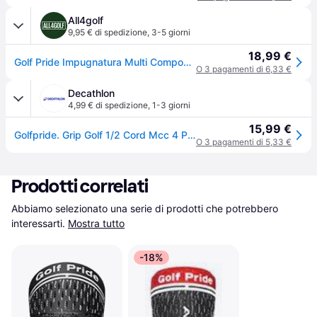
All4golf
9,95 € di spedizione
,
3-5 giorni
18,99 €
Golf Pride Impugnatura Multi Compound Cord Plus4
O 3 pagamenti di 6,33 €
Decathlon
4,99 € di spedizione
,
1-3 giorni
15,99 €
Golfpride. Grip Golf 1/2 Cord Mcc 4 Plus Grigio Grip Ritiro Gratis - T3idsize
O 3 pagamenti di 5,33 €
Prodotti correlati
Abbiamo selezionato una serie di prodotti che potrebbero 
interessarti.
Mostra tutto
-18%