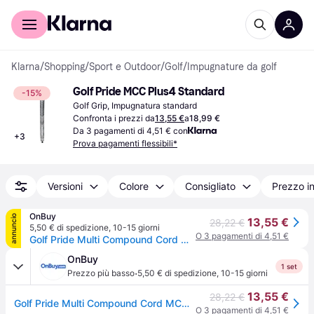
Per il tuo shopping
Per le aziende
Klarna
/
Shopping
/
Sport e Outdoor
/
Golf
/
Impugnature da golf
Golf Pride MCC Plus4 Standard
-15%
Golf Grip, Impugnatura standard
Confronta i prezzi da
13,55 €
a
18,99 €
Da 3 pagamenti di 4,51 € con
+
3
Prova pagamenti flessibili*
Versioni
Colore
Consigliato
Prezzo i
OnBuy
annuncio
13,55 €
28,22 €
5,50 € di spedizione
,
10-15 giorni
O 3 pagamenti di 4,51 €
Golf Pride Multi Compound Cord MCC Plus4 Mid Size Golf Grip Charcoal
OnBuy
1 set
·
Prezzo più basso
5,50 € di spedizione
,
10-15 giorni
13,55 €
28,22 €
Golf Pride Multi Compound Cord MCC Plus4 Mid Size Golf Grip Charcoal
O 3 pagamenti di 4,51 €