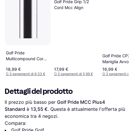
Golf Pride Grip 1/2
Cord Mcc Align
Golf Pride
Golf Pride CP2
Multicompound Cord
Maniglia Avvol
Standard Black Grip
Nero
18,99 €
17,99 €
16,99 €
O 3 pagamenti di 6,33 €
O 3 pagamenti di 5,99 €
O 3 pagamenti di 
Dettagli del prodotto
Il prezzo più basso per 
Golf Pride MCC Plus4 
Standard
 è 
13,55 €
. Questa è attualmente l'offerta più 
economica tra 
4
 negozi.
Compara:
Golf Pride Golf