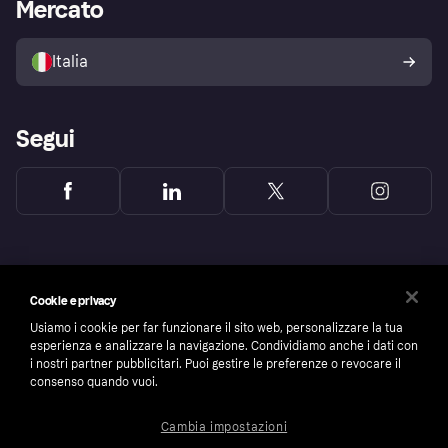
Accesso aziende
Stato operativo
Mercato
Esplora i negozi
Il tuo diritto di recesso
Vendi con Klarna
Piattaforme e partner
Politica di protezione
dell'acquirente Klarna
Italia
Segui
Cookie e privacy
Usiamo i cookie per far funzionare il sito web, personalizzare la tua
esperienza e analizzare la navigazione. Condividiamo anche i dati con
i nostri partner pubblicitari. Puoi gestire le preferenze o revocare il
consenso quando vuoi.
Cambia impostazioni
Copyright © 2005-2026 Klarna Bank AB (publ). Headquarters: Stockholm, Sweden. All