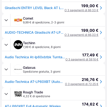
199,00 €
Giradischi ENTRY LEVEL Black AT LP60XBT
O 3 pagamenti di 66,33 €
Comet
9,99 € di spedizione
,
2-3 giorni
199,00 €
AUDIO-TECHNICA Giradischi AT-LP60XBTBK Nero
O 3 pagamenti di 66,33 €
Techinn
7,99 € di spedizione
,
8 giorni
177,49 €
Audio Technica At-lp60xbtbk Turntable Nero One Size / EU Plug 220V
O 3 pagamenti di 59,16 €
Galaxus
Spedizione gratuita
,
3 giorni
216,76 €
Audio-Technica AT-LP60XBT (Automaticamente), Giradischi, Nero
O 3 pagamenti di 72,25 €
Rough Trade
4,32 € di spedizione
174,62 €
AT-LP60XBT Full Automatic Wireless Belt-Drive Turntable