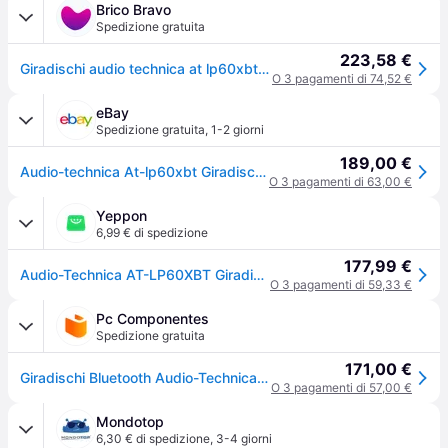
Brico Bravo
Spedizione gratuita
223,58 €
Giradischi audio technica at lp60xbt entry level black
O 3 pagamenti di 74,52 €
eBay
Spedizione gratuita
,
1-2 giorni
189,00 €
Audio-technica At-lp60xbt Giradischi Con Trasmissione Cinghia E Bluetooth, Nero
O 3 pagamenti di 63,00 €
Yeppon
6,99 € di spedizione
177,99 €
Audio-Technica AT-LP60XBT Giradischi a Cinghia Completamente Automatico Bluetooth A2DP 33 45 rpm colore Nero
O 3 pagamenti di 59,33 €
Pc Componentes
Spedizione gratuita
171,00 €
Giradischi Bluetooth Audio-Technica LP60XBT nero
O 3 pagamenti di 57,00 €
Mondotop
6,30 € di spedizione
,
3-4 giorni