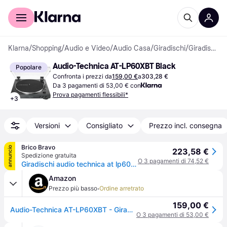
Per il tuo shopping
Per le aziende
Klarna
/
Shopping
/
Audio e Video
/
Audio Casa
/
Giradischi
/
Giradischi
Audio-Technica AT-LP60XBT Black
Popolare
Confronta i prezzi da
159,00 €
a
303,28 €
Da 3 pagamenti di 53,00 € con
Prova pagamenti flessibili*
+
3
Versioni
Consigliato
Prezzo incl. consegna
Brico Bravo
annuncio
223,58 €
Spedizione gratuita
O 3 pagamenti di 74,52 €
Giradischi audio technica at lp60xbt entry level black
Amazon
·
Prezzo più basso
Ordine arretrato
159,00 €
Audio-Technica AT-LP60XBT - Giradischi completamente automatico con trasmissione a cinghia e connessione Bluetooth, Nero
O 3 pagamenti di 53,00 €