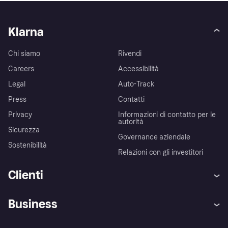
Klarna
Chi siamo
Rivendi
Careers
Accessibilità
Legal
Auto-Track
Press
Contatti
Privacy
Informazioni di contatto per le
autorità
Sicurezza
Governance aziendale
Sostenibilità
Relazioni con gli investitori
Clienti
Assistenza
Arbitro bancario
Business
Login
Promessa di protezione contro
le frodi
Supporto aziende
Portale per sviluppatori
La Klarna app