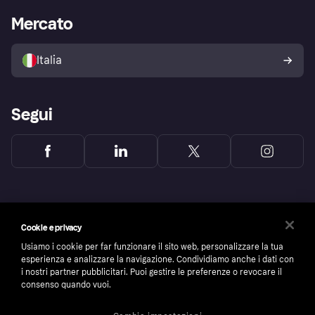
Impostazioni sulla privacy
Accesso aziende
Stato operativo
Mercato
Esplora i negozi
Il tuo diritto di recesso
Vendi con Klarna
Piattaforme e partner
Politica di protezione
dell'acquirente Klarna
Italia
Segui
Cookie e privacy
Usiamo i cookie per far funzionare il sito web, personalizzare la tua
esperienza e analizzare la navigazione. Condividiamo anche i dati con
i nostri partner pubblicitari. Puoi gestire le preferenze o revocare il
consenso quando vuoi.