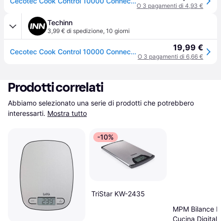
Cecotec Cook Control 10000 Connected Acciaio inox Superficie piana Rettangolo Bilancia da cucina elettronica
O 3 pagamenti di 4,93 €
Techinn
3,99 € di spedizione
,
10 giorni
19,99 €
Cecotec Cook Control 10000 Connected Kitchen Scale Trasparente One Size / EU Plug 220V
O 3 pagamenti di 6,66 €
Prodotti correlati
Abbiamo selezionato una serie di prodotti che potrebbero 
interessarti.
Mostra tutto
-10%
TriStar KW-2435
MPM Bilance 
Cucina Digitale