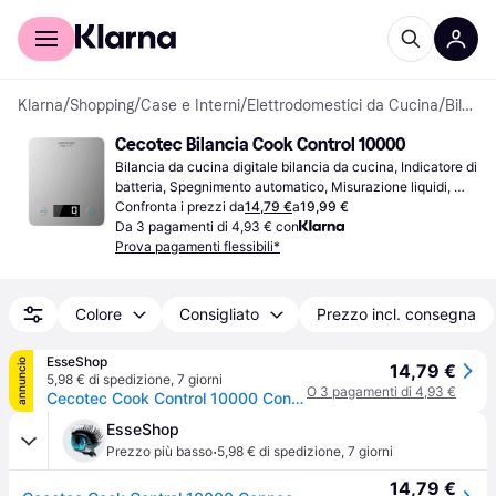
Per il tuo shopping
Per le aziende
Klarna
/
Shopping
/
Case e Interni
/
Elettrodomestici da Cucina
/
Bilance da cucina
Cecotec Bilancia Cook Control 10000
Bilancia da cucina digitale bilancia da cucina, Indicatore di 
batteria, Spegnimento automatico, Misurazione liquidi, 
Tara, Peso (massimo) 5kg, Altre unità di misura: Libbra (lb), 
Confronta i prezzi da
14,79 €
a
19,99 €
Millilitro (ml), Onza (oz), Grammo (g)
Da 3 pagamenti di 4,93 € con
Prova pagamenti flessibili*
Colore
Consigliato
Prezzo incl. consegna
EsseShop
annuncio
14,79 €
5,98 € di spedizione
,
7 giorni
O 3 pagamenti di 4,93 €
Cecotec Cook Control 10000 Connected Acciaio inox Superficie piana Rettangolo Bilancia da cucina elettronica
EsseShop
·
Prezzo più basso
5,98 € di spedizione
,
7 giorni
14,79 €