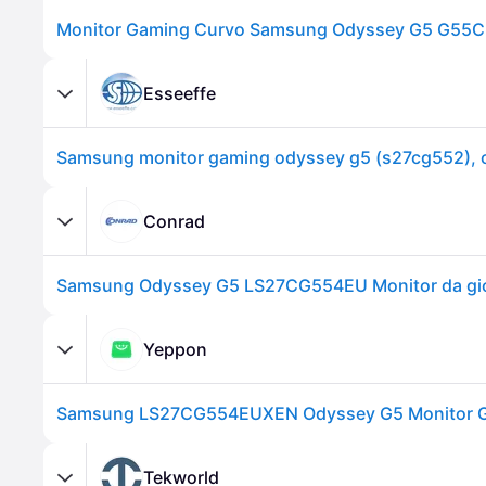
Esseeffe
Conrad
Yeppon
Tekworld