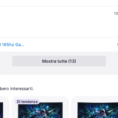
10
Samsung Odyssey G5 S27cg554eu 27´´ Qhd Va Led 165hz Gaming Monitor Blu One Size / EU Plug 220V
Mostra tutte (13)
ero interessarti.
Di tendenza