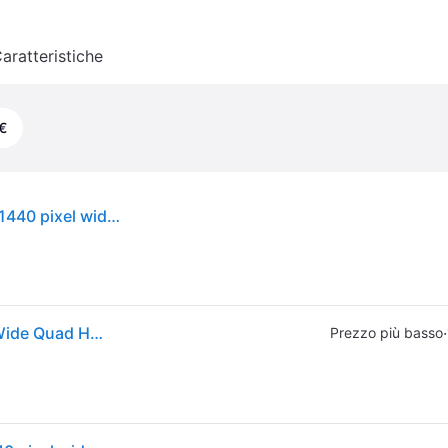
aratteristiche
€
Samsung g55c monitor pc 68,6 cm (27") 2560 x 1440 pixel wide quad hd led nero - LS27CG552EUXEN
G55C Monitor PC 68,6 cm (27") 2560 x 1440 Pixel Wide Quad HD LED Nero, Monitor di gioco
·
Prezzo più basso