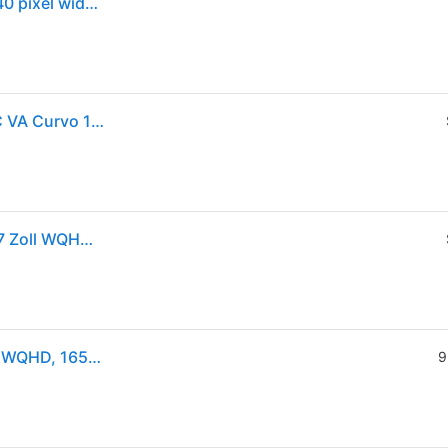
Samsung g55c monitor pc 68,6 cm (27") 2560 x 1440 pixel wide quad hd led nero - LS27CG552EUXEN
ECRAN 27'' SAMSUNG Gaming NERO Odyssey G55C VA Curvo 1000R 2560x1440 300cd/m² 1ms 165Hz 1xHDMI 1xDP Piede inclinabile LS27CG554EUXEN
Monitor da gioco curvo Samsung Odyssey G55C, 27 Zoll WQHD 165Hz
Samsung G55C 27" VA Monitor, 2560 x 1440 QHD / WQHD, 165Hz, 1ms
9