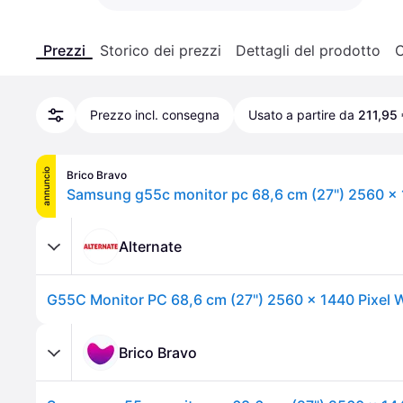
Prezzi
Storico dei prezzi
Dettagli del prodotto
C
Prezzo incl. consegna
Usato a partire da
211,95 
annuncio
Brico Bravo
Alternate
Brico Bravo