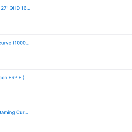
Monitor Gaming Curvo Samsung Odyssey G5 G55C 27" QHD 165Hz 1ms VA HDR10 FreeSync Negro
Samsung monitor gaming odyssey g5 (s27cg552), curvo (1000r), 27``, 2560x1440 (wqhd 2k), hdr10, va, 165 hz, 1 ms (mprt), freesync, hdmi, display port, ingresso audio, flicker free, eye saver mode
Samsung Odyssey G5 LS27CG554EU Monitor da gioco ERP F (A - G) 68.6 cm (27 pollici) 2560 x 1440 Pixel 16:9 1 ms DisplayPort, HDMI ™, Cuffie (jack da 3,5 mm) VA
Samsung LS27CG554EUXEN Odyssey G5 Monitor Gaming Curvo 27'' QHD 2560x1440 VA 165Hz 1ms HDR10 AMD FreeSync colore Nero