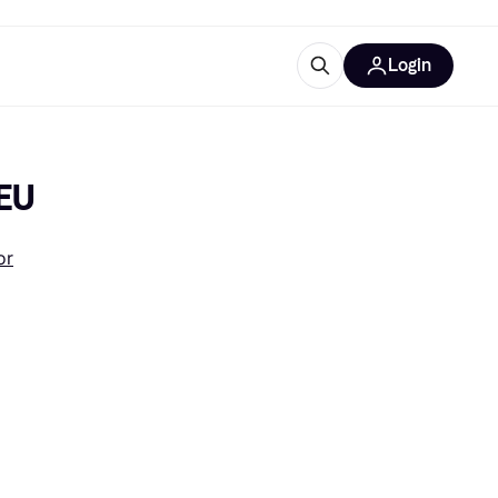
Login
Approfondimenti
ure per ufficio
re
Cos'è Klarna?
EU
or
categorie