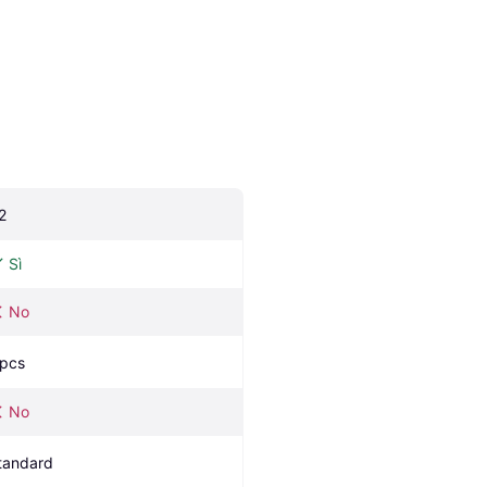
2
Sì
No
 pcs
No
tandard