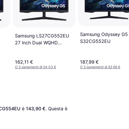
Samsung Odyssey G5
Samsung LS27CG552EU
S32CG552EU
27 Inch Dual WQHD
Monitor
162,11 €
187,99 €
O 3 pagamenti di 54,03 €
O 3 pagamenti di 62,66 €
7CG554EU
 è 
143,90 €
. Questa è 