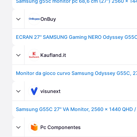
OnBuy
Kaufland.it
visunext
Pc Componentes