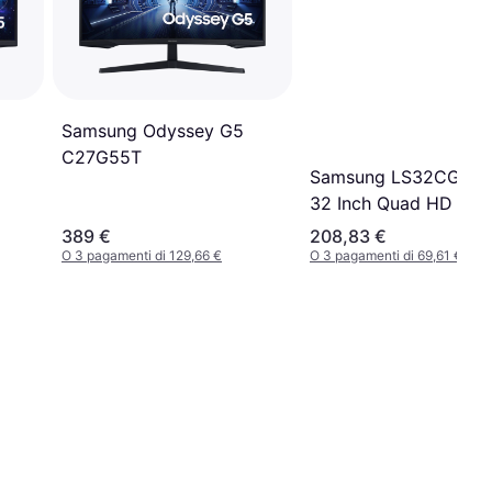
Samsung Odyssey G5
C27G55T
Samsung LS32CG55
32 Inch Quad HD Mon
389 €
208,83 €
O 3 pagamenti di 129,66 €
O 3 pagamenti di 69,61 €