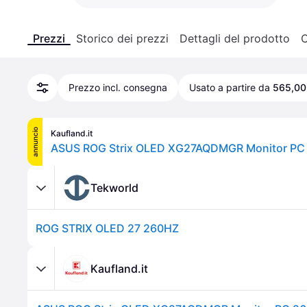
Prezzi
Storico dei prezzi
Dettagli del prodotto
C
Prezzo incl. consegna
Usato a partire da
565,00
annuncio
Kaufland.it
Tekworld
ROG STRIX OLED 27 260HZ
Kaufland.it