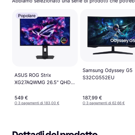
Abbiamo selezionato una serie di prodotti che potrebb
Popolare
Samsung Odyssey G5
ASUS ROG Strix
S32CG552EU
XG27AQWMG 26.5" QHD
OLED 280Hz Gaming
Monitor
549 €
187,99 €
O 3 pagamenti di 183,00 €
O 3 pagamenti di 62,66 €