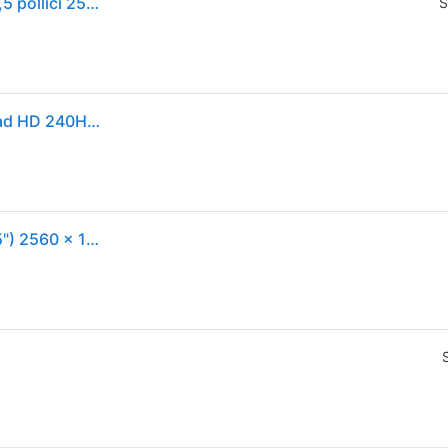
ASUS ROG Strix OLED XG27AQDMGR Monitor PC 26,5 pollici 2560 x 1440 Pixel Quad HD Nero
S
Monitor PC Asus ROG Strix XG27AQDMGR 26,5" Quad HD 240Hz OLED 0,03ms G-SYNC FreeSync HDR10
Rog strix oled xg27aqdmgr monitor pc 67,3 cm (26.5") 2560 x 1440 pixel quad hd nero