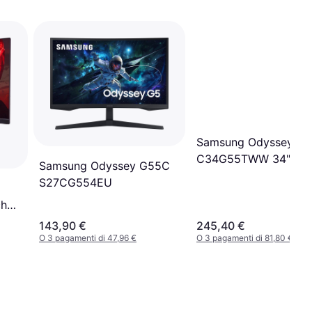
Samsung Odyssey G5
C34G55TWW 34"
Samsung Odyssey G55C
S27CG554EU
ch
or
143,90 €
245,40 €
O 3 pagamenti di 47,96 €
O 3 pagamenti di 81,80 €