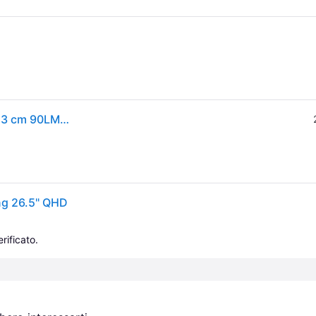
ASUS ROG Strix OLED XG27AQDMGR Monitor PC 67,3 cm 90LM0CC0-B01171
g 26.5" QHD
rificato.