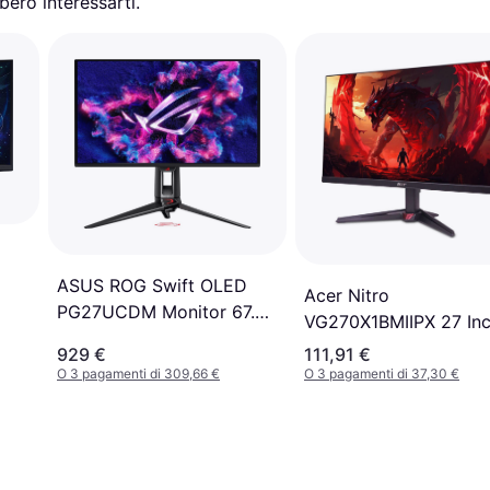
ero interessarti.
ASUS ROG Swift OLED
Acer Nitro
PG27UCDM Monitor 67.3
VG270X1BMIIPX 27 In
cm 3840 x 2160 pixel 4K
LED IPS Gaming Monit
929 €
111,91 €
Ultra HD
O 3 pagamenti di 309,66 €
O 3 pagamenti di 37,30 €