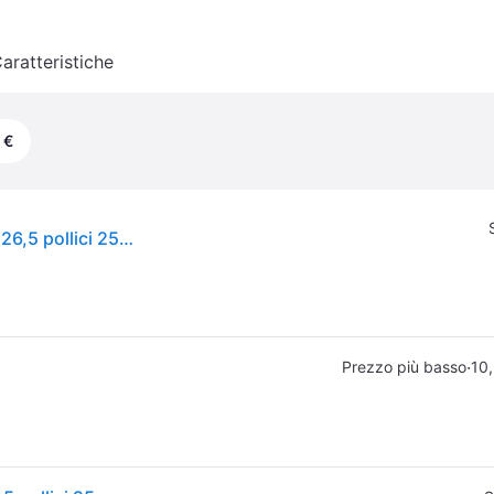
aratteristiche
 €
ASUS ROG Strix OLED XG27AQDMGR Monitor PC 26,5 pollici 2560 x 1440 Pixel Quad HD Nero
·
Prezzo più basso
10,