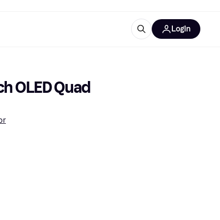
Login
Approfondimenti
ure per ufficio
re
Cos'è Klarna?
ch OLED Quad 
or
categorie