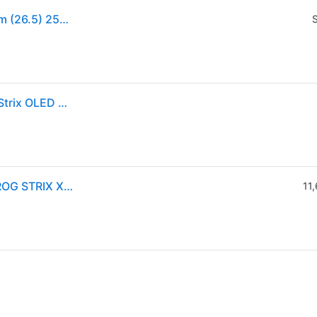
Asus Rog Strix Oled Xg27aqdmgr Monitor Pc 67,3 Cm (26.5) 2560 X 1440 Pixel Quad
S
ASUS 90LM0CC0-B01171 Monitor Gaming 27'' ROG Strix OLED XG27AQDMGR Quad HD 240Hz Nero
Monitor 26,5" ( OLED 2560x1440 QHD 2K 240Hz ) ROG STRIX XG27AQDMGR Black 90LM0CC0 B01171
11,