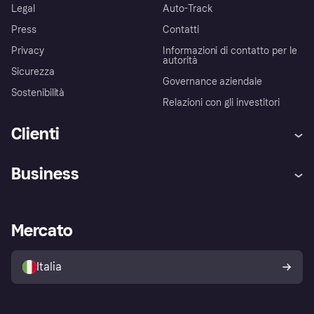
Legal
Auto-Track
Press
Contatti
Privacy
Informazioni di contatto per le
autorità
Sicurezza
Governance aziendale
Sostenibilità
Relazioni con gli investitori
Clienti
Assistenza
Arbitro bancario
Business
Login
Promessa di protezione contro
le frodi
Supporto aziende
Portale per sviluppatori
La Klarna app
Impostazioni sulla privacy
Accesso aziende
Stato operativo
Mercato
Esplora i negozi
Il tuo diritto di recesso
Vendi con Klarna
Piattaforme e partner
Politica di protezione
dell'acquirente Klarna
Italia