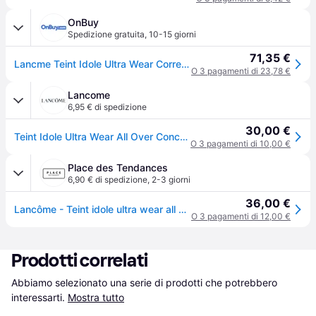
OnBuy
Spedizione gratuita
,
10-15 giorni
71,35 €
Lancme Teint Idole Ultra Wear Correttore a copertura totale - Finitura opaca naturale e correttore leggero sotto gli occhi - Durata fino a 24 ore
O 3 pagamenti di 23,78 €
Lancome
6,95 € di spedizione
30,00 €
Teint Idole Ultra Wear All Over Concealer - Correttore Multi-Uso Comfort & Coprenza Fino A 24h - 023 Beige Aurore - Per Donna - Lancôme
O 3 pagamenti di 10,00 €
Place des Tendances
6,90 € di spedizione
,
2-3 giorni
36,00 €
Lancôme - Teint idole ultra wear all over concealer - 14ml - Beige
O 3 pagamenti di 12,00 €
Prodotti correlati
Abbiamo selezionato una serie di prodotti che potrebbero 
interessarti.
Mostra tutto