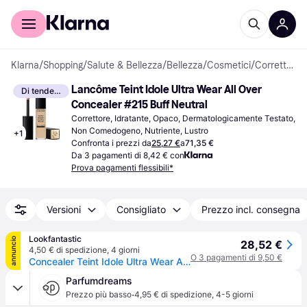
Per il tuo shopping
Per le aziende
Klarna
/
Shopping
/
Salute & Bellezza
/
Bellezza
/
Cosmetici
/
Correttori
Lancôme Teint Idole Ultra Wear All Over 
Di tendenza
Concealer #215 Buff Neutral
Correttore, Idratante, Opaco, Dermatologicamente Testato, 
Non Comedogeno, Nutriente, Lustro
+
1
Confronta i prezzi da
25,27 €
a
71,35 €
Da 3 pagamenti di 8,42 € con
Prova pagamenti flessibili*
Versioni
Consigliato
Prezzo incl. consegna
Lookfantastic
annuncio
28,52 €
4,50 € di spedizione
,
4 giorni
O 3 pagamenti di 9,50 €
Concealer Teint Idole Ultra Wear All Over Lancôme 13ml (varie tonalità) - 215 Buff N 023
Parfumdreams
·
Prezzo più basso
4,95 € di spedizione
,
4-5 giorni