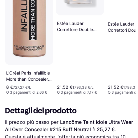
Estée Lauder
Estée Lauder
Correttore Double
Correttori Dou
Wear Stay-In-Place
Wear Stay-in-P
Light
Concealer 12m
L'Oréal Paris Infaillible
More than Concealer
#327 Cashmere
8 €
21,52 €
21,52 €
727,27 €/L
1793,33 €/L
1793,33
O 3 pagamenti di 2,66 €
O 3 pagamenti di 7,17 €
O 3 pagamenti di 
Dettagli del prodotto
Il prezzo più basso per 
Lancôme Teint Idole Ultra Wear 
All Over Concealer #215 Buff Neutral
 è 
25,27 €
. 
Questa è attualmente l'offerta più economica tra 
10