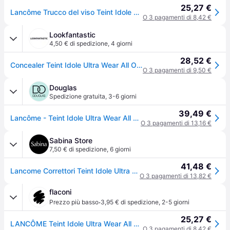
25,27 €
Lancôme Trucco del viso Teint Idole Ultra Wear All Over Concealer Correttore Donna 13 ml
O 3 pagamenti di 8,42 €
Lookfantastic
4,50 € di spedizione
,
4 giorni
28,52 €
Concealer Teint Idole Ultra Wear All Over Lancôme 13ml (varie tonalità) - 215 Buff N 023
O 3 pagamenti di 9,50 €
Douglas
Spedizione gratuita
,
3-6 giorni
39,49 €
Lancôme - Teint Idole Ultra Wear All Over Concealer Correttori 13 ml Nude unisex
O 3 pagamenti di 13,16 €
Sabina Store
7,50 € di spedizione
,
6 giorni
41,48 €
Lancome Correttori Teint Idole Ultra Wear All Over Concealer Correttore per il trucco 023 BUFF
O 3 pagamenti di 13,82 €
flaconi
·
Prezzo più basso
3,95 € di spedizione
,
2-5 giorni
25,27 €
LANCÔME Teint Idole Ultra Wear All Over Correttore - Nude
O 3 pagamenti di 8,42 €