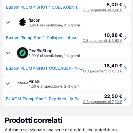
8,00 €
Buxom PLUMP SHOT™ COLLAGEN-INFUSED LIP SERUM lucidalabbra volumizzante con collagene colore Fuchsia You 4 ml
O 3 pagamenti di 2,66 €
flaconi
3,95 € di spedizione
,
2-5 giorni
10,88 €
Buxom Plump Shot™ Collagen-Infused Lip Serum Lucidalabbra - Rosso scuro
O 3 pagamenti di 3,62 €
OneBioShop
5,90 € di spedizione
,
1-4 giorni
18,40 €
Buxom PLUMP SHOT COLLAGEN-INFUSED Fuchsia You 4 ml — Siero lucidalabbra
O 3 pagamenti di 6,13 €
Pinalli
4,50 € di spedizione
,
2-3 giorni
22,50 €
BUXOM Plump Shot™ Peptides Lip Serum Fuchsia You 4ml - Gloss
O 3 pagamenti di 7,50 €
Prodotti correlati
Abbiamo selezionato una serie di prodotti che potrebbero 