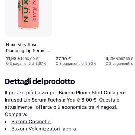
Nuxe Very Rose
Plumping Lip Serum 8
ml
11,92 €
6,29 €
27,90 €
1490,00 €/L
967,69 €/
O 3 pagamenti di 3,97 €
O 3 pagamenti di 9,30 €
O 3 pagamenti di
Dettagli del prodotto
Il prezzo più basso per 
Buxom Plump Shot Collagen-
Infused Lip Serum Fuchsia You
 è 
8,00 €
. Questa è 
attualmente l'offerta più economica tra 
4
 negozi.
Compara:
Buxom Cosmetici
Buxom Volumizzatori labbra