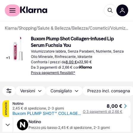
Per il tuo shopping
Per le aziende
Klarna
/
Shopping
/
Salute & Bellezza
/
Bellezza
/
Cosmetici
/
Volumizzatori labbra
Buxom Plump Shot Collagen-Infused Lip 
Serum Fuchsia You
Volumizzatore labbra, Senza Parabeni, Nutriente, Senza 
Olio Minerale, Rinfrescante, Idratante
+
1
Confronta i prezzi da
8,00 €
a
22,50 €
Da 3 pagamenti di 2,66 € con
Prova pagamenti flessibili*
Versioni
Consigliato
Prezzo incl. consegna
Notino
annuncio
8,00 €
2,45 € di spedizione
,
2-3 giorni
O 3 pagamenti di 2,66 €
Buxom PLUMP SHOT™ COLLAGEN-INFUSED LIP SERUM lucidalabbra volumizzante con collagene colore Fuchsia You 4 ml
Notino
·
Prezzo più basso
2,45 € di spedizione
,
2-3 giorni