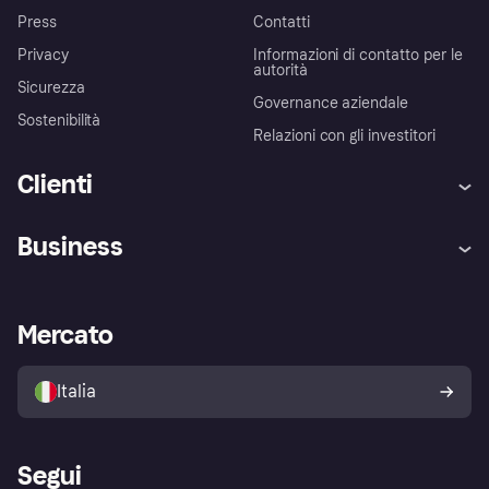
Press
Contatti
Privacy
Informazioni di contatto per le
autorità
Sicurezza
Governance aziendale
Sostenibilità
Relazioni con gli investitori
Clienti
Assistenza
Arbitro bancario
Business
Login
Promessa di protezione contro
le frodi
Supporto aziende
Portale per sviluppatori
La Klarna app
Impostazioni sulla privacy
Accesso aziende
Stato operativo
Mercato
Esplora i negozi
Il tuo diritto di recesso
Vendi con Klarna
Piattaforme e partner
Politica di protezione
dell'acquirente Klarna
Italia
Segui