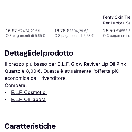
Fenty Skin Trea
Per Labbra Se
Treatz Lip Oil
16,97 €
16,76 €
25,50 €
2424,29 €/L
2394,29 €/L
4553,57
Fruit Donna
O 3 pagamenti di 5,65 €
O 3 pagamenti di 5,58 €
O 3 pagamenti di
Dettagli del prodotto
Il prezzo più basso per 
E.L.F. Glow Reviver Lip Oil Pink 
Quartz
 è 
8,00 €
. Questa è attualmente l'offerta più 
economica da 1 rivenditore.
Compara:
E.L.F. Cosmetici
E.L.F. Oli labbra
Caratteristiche