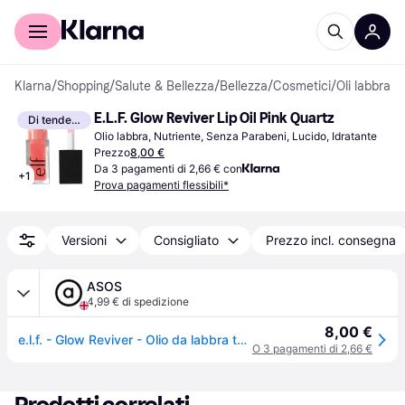
Per il tuo shopping
Per le aziende
Klarna
/
Shopping
/
Salute & Bellezza
/
Bellezza
/
Cosmetici
/
Oli labbra
E.L.F. Glow Reviver Lip Oil Pink Quartz
Di tendenza
Olio labbra, Nutriente, Senza Parabeni, Lucido, Idratante
Prezzo
8,00 €
Da 3 pagamenti di 2,66 € con
+
1
Prova pagamenti flessibili*
Versioni
Consigliato
Prezzo incl. consegna
ASOS
4,99 € di spedizione
8,00 €
e.l.f. - Glow Reviver - Olio da labbra tonalità Pink Quartz-Rosa
O 3 pagamenti di 2,66 €