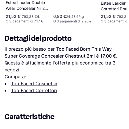
Estée Lauder Double
Estée Lauder
Wear Concealer Nr 2N
Correttori Dou
Medio Chiaro
Wear Stay-in-P
21,52 €
6,80 €
21,52 €
1793,33 €/L
24,48 €/kg
1793,33
Concealer 12m
O 3 pagamenti di 7,17 €
O 3 pagamenti di 2,26 €
O 3 pagamenti di 
Dettagli del prodotto
Il prezzo più basso per 
Too Faced Born This Way 
Super Coverage Concealer Chestnut 2ml
 è 
17,00 €
. 
Questa è attualmente l'offerta più economica tra 
3
negozi.
Compara:
Too Faced Cosmetici
Too Faced Correttori
Caratteristiche