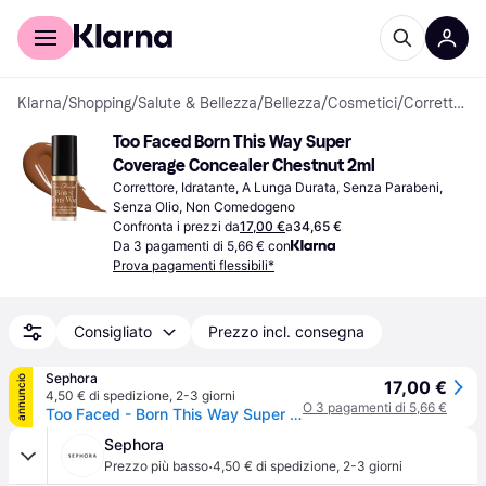
Per il tuo shopping
Per le aziende
Klarna
/
Shopping
/
Salute & Bellezza
/
Bellezza
/
Cosmetici
/
Correttori
Too Faced Born This Way Super 
Coverage Concealer Chestnut 2ml
Correttore, Idratante, A Lunga Durata, Senza Parabeni, 
Senza Olio, Non Comedogeno
Confronta i prezzi da
17,00 €
a
34,65 €
Da 3 pagamenti di 5,66 € con
Prova pagamenti flessibili*
Consigliato
Prezzo incl. consegna
Sephora
annuncio
17,00 €
4,50 € di spedizione
,
2-3 giorni
O 3 pagamenti di 5,66 €
Too Faced - Born This Way Super Coverage Concealer - Correttore In Formato Da Viaggio - born This Way Concealer - Chestnut - Donna
Sephora
·
Prezzo più basso
4,50 € di spedizione
,
2-3 giorni