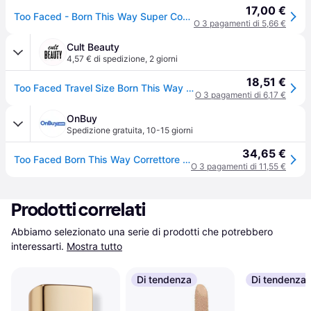
17,00 €
Too Faced - Born This Way Super Coverage Concealer - Correttore In Formato Da Viaggio - born This Way Concealer - Chestnut - Donna
O 3 pagamenti di 5,66 €
Cult Beauty
4,57 € di spedizione
,
2 giorni
18,51 €
Too Faced Travel Size Born This Way Super Coverage Concealer 2ml (Various Shades) - Chestnut
O 3 pagamenti di 6,17 €
OnBuy
Spedizione gratuita
,
10-15 giorni
34,65 €
Too Faced Born This Way Correttore multiuso super coprente | Copertura totale senza oli, lunga durata + idratante 0,06 fl oz, castagna
O 3 pagamenti di 11,55 €
Prodotti correlati
Abbiamo selezionato una serie di prodotti che potrebbero 
interessarti.
Mostra tutto
Di tendenza
Di tendenza