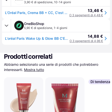
3,90 € di spedizione
,
10-14 giorni
13,46 €
L'Oréal Paris, Crema BB + CC, C'est Magic (2 Luce, 30ml)
O 3 pagamenti di 4,48 €
OneBioShop
5,90 € di spedizione
,
1-4 giorni
14,88 €
L'oréal Paris Wake Up & Glow BB C'Est Magic SPF20 Chiara 30 ml — BB Cream
O 3 pagamenti di 4,96 €
Prodotti correlati
Abbiamo selezionato una serie di prodotti che potrebbero 
interessarti.
Mostra tutto
Di tendenza