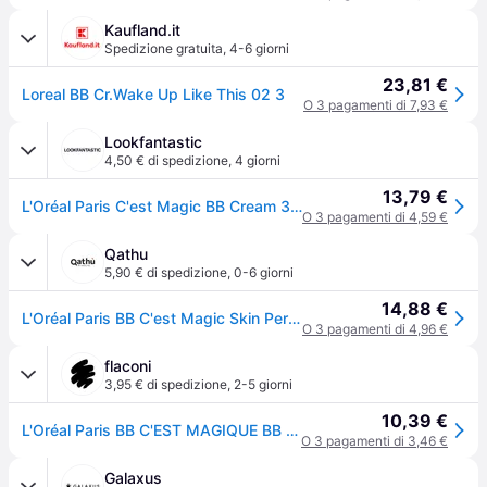
Kaufland.it
Spedizione gratuita
,
4-6 giorni
23,81 €
Loreal BB Cr.Wake Up Like This 02 3
O 3 pagamenti di 7,93 €
Lookfantastic
4,50 € di spedizione
,
4 giorni
13,79 €
L'Oréal Paris C'est Magic BB Cream 30ml (Various Shades) - 02 Light
O 3 pagamenti di 4,59 €
Qathu
5,90 € di spedizione
,
0-6 giorni
14,88 €
L'Oréal Paris BB C'est Magic Skin Perfector Light 30 ml — BB Cream
O 3 pagamenti di 4,96 €
flaconi
3,95 € di spedizione
,
2-5 giorni
10,39 €
L'Oréal Paris BB C'EST MAGIQUE BB Cream - Nude
O 3 pagamenti di 3,46 €
Galaxus