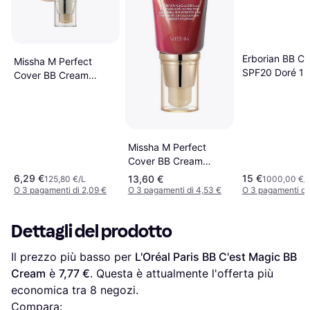
Erborian BB C
Missha M Perfect
SPF20 Doré 15
Cover BB Cream
SPF42 PA+++ #23
Natural Beige 20ml
Missha M Perfect
Cover BB Cream
SPF42 PA+++ #27
6,29 €
15 €
13,60 €
125,80 €/L
1000,00 €/
Honey Beige
O 3 pagamenti di 2,09 €
O 3 pagamenti di 4,53 €
O 3 pagamenti di
Dettagli del prodotto
Il prezzo più basso per 
L'Oréal Paris BB C'est Magic BB 
Cream
 è 
7,77 €
. Questa è attualmente l'offerta più 
economica tra 
8
 negozi.
Compara: