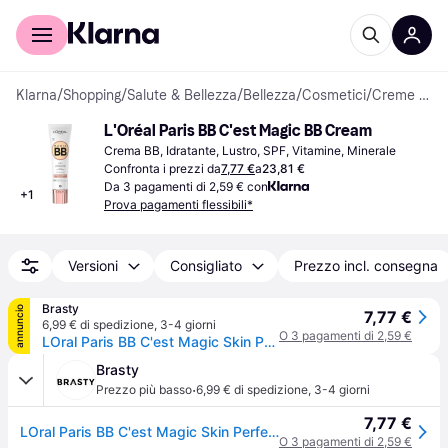
Per il tuo shopping
Per le aziende
Klarna
/
Shopping
/
Salute & Bellezza
/
Bellezza
/
Cosmetici
/
Creme BB
L'Oréal Paris BB C'est Magic BB Cream
Crema BB, Idratante, Lustro, SPF, Vitamine, Minerale
Confronta i prezzi da
7,77 €
a
23,81 €
Da 3 pagamenti di 2,59 € con
+
1
Prova pagamenti flessibili*
Versioni
Consigliato
Prezzo incl. consegna
Brasty
annuncio
7,77 €
6,99 € di spedizione
,
3-4 giorni
O 3 pagamenti di 2,59 €
LOral Paris BB C'est Magic Skin Perfector crema BB per unificare il tono della pelle Light 30 ml
Brasty
·
Prezzo più basso
6,99 € di spedizione
,
3-4 giorni
7,77 €
LOral Paris BB C'est Magic Skin Perfector crema BB per unificare il tono della pelle Light 30 ml
O 3 pagamenti di 2,59 €