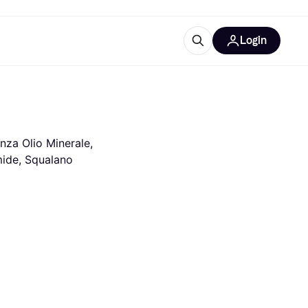
Login
Approfondimenti
ure per ufficio
re
Cos'è Klarna?
nza Olio Minerale, 
mide, Squalano
categorie