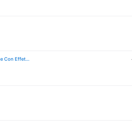
Beauty Of Joseon - Dynasty Cream- Crema Nutriente Con Effetti Anti-età - dynasty Cream - Donna