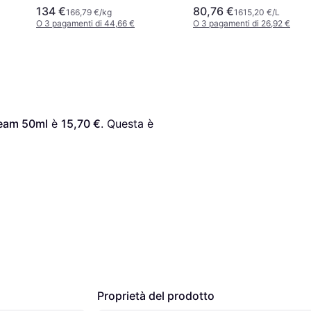
134 €
80,76 €
166,79 €/kg
1615,20 €/L
O 3 pagamenti di 44,66 €
O 3 pagamenti di 26,92 €
ream 50ml
 è 
15,70 €
. Questa è 
Proprietà del prodotto