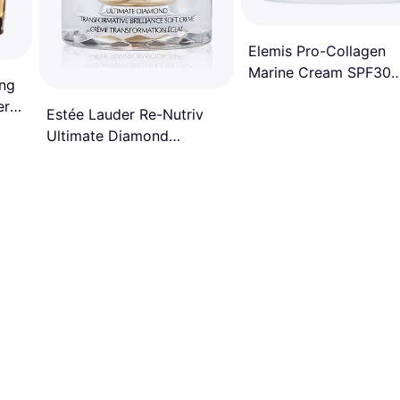
Elemis Pro-Collagen
Marine Cream SPF30
ing
PA+++ 50ml
er
Estée Lauder Re-Nutriv
Ultimate Diamond
Transformative Brilliance
Soft Creme 30 ml