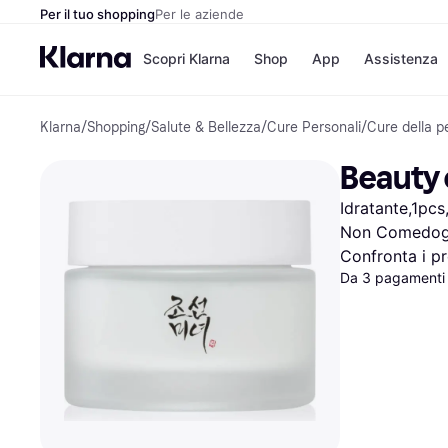
Per il tuo shopping
Per le aziende
Scopri Klarna
Shop
App
Assistenza
Klarna
/
Shopping
/
Salute & Bellezza
/
Cure Personali
/
Cure della pe
Opzioni di pagame
Negozi
Opzioni di pagamen
Booking.c
Beauty 
Paga ora
Unieuro
Paga in 3 rate
Media Wor
Idratante,1pcs
Paga dopo 30 giorni
eBay
Finanziamento
Zalando
Non Comedogen
Confronta i pr
Da 3 pagamenti 
Elenco negozi