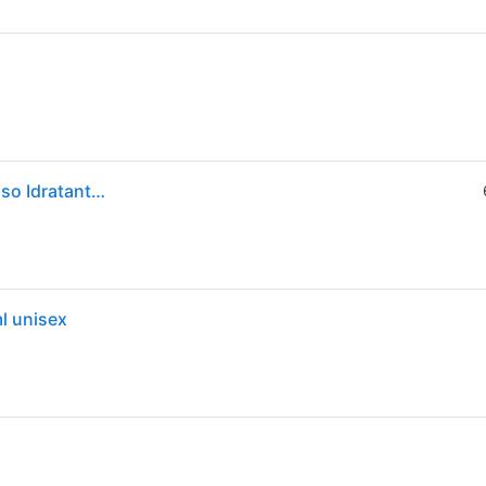
Beauty of Joseon - Dynasty Cream 50 ml - Crema Viso Idratante Per Tutti I Tipi Di Pelle
l unisex