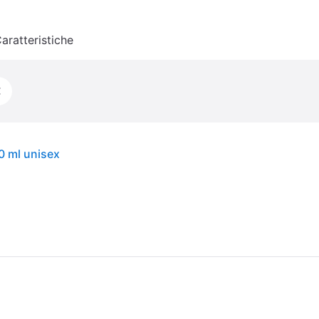
aratteristiche
€
0 ml unisex