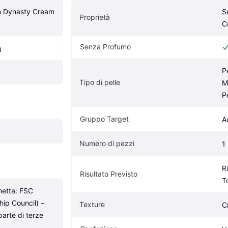
n Dynasty Cream 
S
Proprietà
C
Senza Profumo
n
P
Tipo di pelle
M
P
Gruppo Target
A
Numero di pezzi
1
R
Risultato Previsto
T
hetta: FSC 
ip Council) – 
Texture
C
parte di terze 