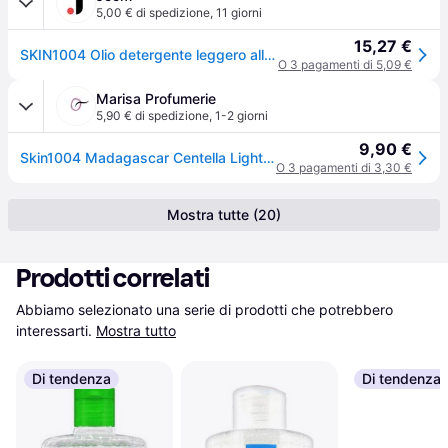
5,00 € di spedizione
,
11 giorni
15,27 €
SKIN1004 Olio detergente leggero alla centella del Madagascar 200ml (Cruelty-free) 30ml
O 3 pagamenti di 5,09 €
Marisa Profumerie
5,90 € di spedizione
,
1-2 giorni
9,90 €
Skin1004 Madagascar Centella Light Cleansing Oil 30ml
O 3 pagamenti di 3,30 €
Mostra tutte (20)
Prodotti correlati
Abbiamo selezionato una serie di prodotti che potrebbero 
interessarti.
Mostra tutto
Di tendenza
Di tendenza