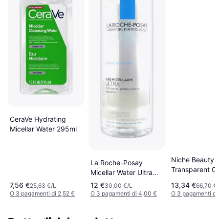
CeraVe Hydrating
Micellar Water 295ml
Niche Beauty 
La Roche-Posay
Transparent Oi
Micellar Water Ultra
Cleanser 200 
400ml
7,56 €
12 €
13,34 €
25,63 €/L
30,00 €/L
66,70 €
200ml
O 3 pagamenti di 2,52 €
O 3 pagamenti di 4,00 €
O 3 pagamenti di