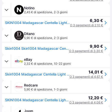
Notino
2,45 € di spedizione
,
2-3 giorni
6,30 €
SKIN1004 Madagascar Centella Light Cleansing Oil olio struccante detergente con effetto lenitivo 30 ml
O 3 pagamenti di 2,10 €
Ditano
5,90 € di spedizione
,
2-3 giorni
9,90 €
Skin1004 Skin1004 Madagascar Centella Light Cleansing Oil - 30 ML
O 3 pagamenti di 3,30 €
eBay
2,32 € di spedizione
,
10-22 giorni
14,01 €
Skin1004 Madagascar Centella Light Oil Struccante Impermeabile Viso 30 Ml
O 3 pagamenti di 4,67 €
Redcare
5,90 € di spedizione
,
1-3 giorni
12,20 €
SKIN1004 Madagascar Centella Light Oil – olio detergente delicato per pelli sensibili 30 ml
O 3 pagamenti di 4,06 €
Joom