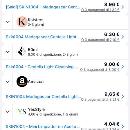
3,96 €
[Saldi] SKIN1004 - Madagascar Centella Light Cleansing Oil - 30ml - Nessun colore
O 3 pagamenti di 1,32 €
Ksisters
2-3 giorni
6,30 €
Skin1004 Madagascar Centella Light Cleansing Oil - 30 ml
O 3 pagamenti di 2,10 €
50ml
6,00 € di spedizione
,
2-3 giorni
9,00 €
Skin1004 - Centella Light Cleansing Oil 30 ml - Olio Viso Detergente Per Pelli Sensibili
O 3 pagamenti di 3,00 €
Amazon
9,65 €
SKIN1004 Madagascar Centella Light Cleansing Oil (30 ml)
O 3 pagamenti di 3,21 €
YesStyle
4,60 € di spedizione
,
1-2 giorni
4,04 €
SKIN1004 - Mini Limpiador en Aceite Madagascar Centella Light
O 3 pagamenti di 1,34 €