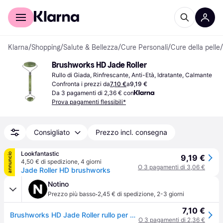
Per il tuo shopping
Per le aziende
Klarna
/
Shopping
/
Salute & Bellezza
/
Cure Personali
/
Cure della pelle
/
Brushworks HD Jade Roller
Rullo di Giada, Rinfrescante, Anti-Età, Idratante, Calmante
Confronta i prezzi da
7,10 €
a
9,19 €
Da 3 pagamenti di 2,36 € con
Prova pagamenti flessibili*
Consigliato
Prezzo incl. consegna
Lookfantastic
annuncio
9,19 €
4,50 € di spedizione
,
4 giorni
O 3 pagamenti di 3,06 €
Jade Roller HD brushworks
Notino
·
Prezzo più basso
2,45 € di spedizione
,
2-3 giorni
7,10 €
Brushworks HD Jade Roller rullo per massaggi per viso e occhi 1 pz
O 3 pagamenti di 2,36 €