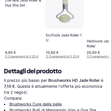
Zoë Ayla Jade Roller &
Gua Sha Set
EcoTools Jade Roller 1
U
Herbivore Jade
Roller
9,60 €
10,60 €
20,50 €
O 3 pagamenti di 3,20 €
O 3 pagamenti di 3,23 €
O 3 pagamenti di
Dettagli del prodotto
Il prezzo più basso per 
Brushworks HD Jade Roller
 è 
7,10 €
. Questa è attualmente l'offerta più economica 
tra 
2
 negozi.
Compara:
Brushworks Cure della pelle
Brushworks Rulli di Massaggio Viso e Gua Sha