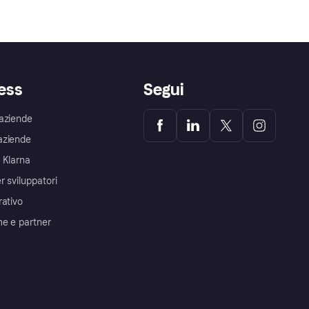
ess
Segui
aziende
aziende
 Klarna
r sviluppatori
rativo
me e partner