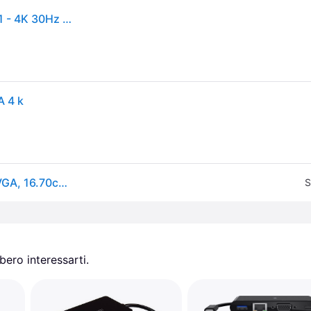
StarTech.com Adattatore USB-C a VGA + HDMI 2 in 1 - 4K 30Hz - Grigio Siderale
A 4 k
StarTech USB-C zu VGA und HDMI Adapter (HDMI, VGA, 16.70cm), Adattatore dati + video, Grigio
S
ero interessarti.