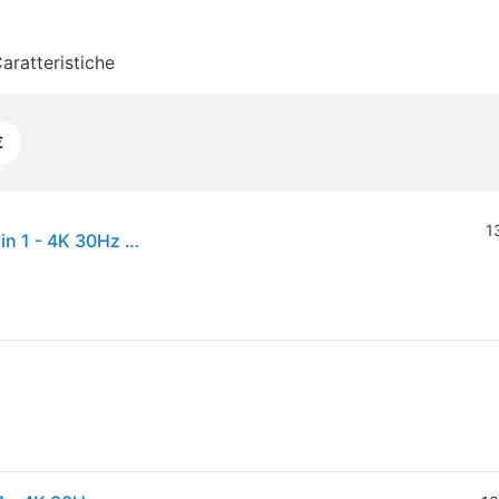
aratteristiche
€
1
StarTech.com Adattatore USB-C a VGA + HDMI 2 in 1 - 4K 30Hz - Grigio Siderale