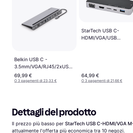
StarTech USB C-
HDMI/VGA/USB
A/RJ45/USB C M-F 0.
Belkin USB C -
3.5mm/VGA/RJ45/2xUSB
A 3.0/ USB A
69,99 €
64,99 €
2.0/DisplayPort/HDMI/USB
O 3 pagamenti di 23,33 €
O 3 pagamenti di 21,66 €
C M-F Adpater 0.2m
Dettagli del prodotto
Il prezzo più basso per 
StarTech USB C-HDMI/VGA M
attualmente l'offerta più economica tra 
10
 negozi.