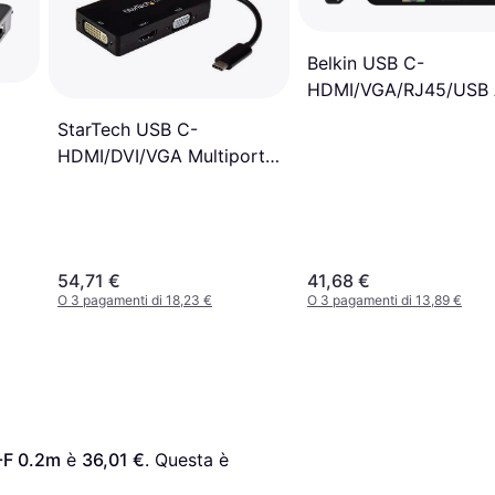
Belkin USB C-
HDMI/VGA/RJ45/USB
M-F Adapter
StarTech USB C-
HDMI/DVI/VGA Multiport
1m
Adapter
54,71 €
41,68 €
O 3 pagamenti di 18,23 €
O 3 pagamenti di 13,89 €
-F 0.2m
 è 
36,01 €
. Questa è 