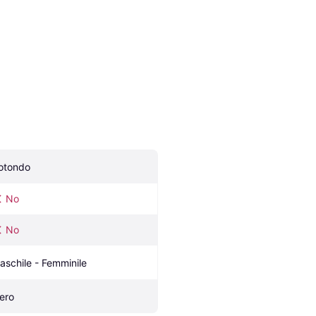
otondo
No
No
aschile - Femminile
ero