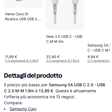
Hama Cavo Di
Ricarica USB USB 2.0
1.50 m 1.5m
Gear 2.0 USB C - USB
C M-M 3m
Samsung 5A 2
C - USB C M-M
1m
11,99 €
22,90 €
4,94 €
O 3 pagamenti di 3,99 €
O 3 pagamenti di 7,63 €
O 3 pagamenti di 
Dettagli del prodotto
Il prezzo più basso per 
Samsung 5A USB C 2.0 - USB 
C 2.0 M-M 1.8m
 è 
13,99 €
. Questa è attualmente 
l'offerta più economica tra 
13
 negozi.
Compara:
Samsung Cavi