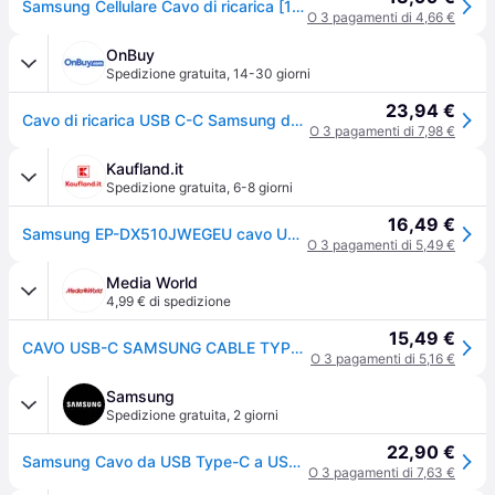
Samsung Cellulare Cavo di ricarica [1x spina USB-C® - 1x spina USB-C®] 1.8 m USB-C® con funzione di carica veloce
O 3 pagamenti di 4,66 €
OnBuy
Spedizione gratuita
,
14-30 giorni
23,94 €
Cavo di ricarica USB C-C Samsung da 1,8M a 100W, bianco - EP-DX510JWEGEU
O 3 pagamenti di 7,98 €
Kaufland.it
Spedizione gratuita
,
6-8 giorni
16,49 €
Samsung EP-DX510JWEGEU cavo USB 1,8 m USB C Bianco
O 3 pagamenti di 5,49 €
Media World
4,99 € di spedizione
15,49 €
CAVO USB-C SAMSUNG CABLE TYPE-C TO C 5A1.8MT
O 3 pagamenti di 5,16 €
Samsung
Spedizione gratuita
,
2 giorni
22,90 €
Samsung Cavo da USB Type-C a USB Type-C, 180cm (5A), White
O 3 pagamenti di 7,63 €