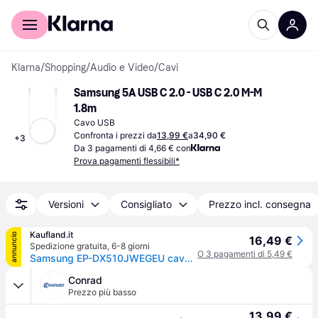
Per il tuo shopping
Per le aziende
Klarna
/
Shopping
/
Audio e Video
/
Cavi
Samsung 5A USB C 2.0 - USB C 2.0 M-M 
1.8m
Cavo USB
Confronta i prezzi da
13,99 €
a
34,90 €
+
3
Da 3 pagamenti di 4,66 € con
Prova pagamenti flessibili*
Versioni
Consigliato
Prezzo incl. consegna
Kaufland.it
annuncio
16,49 €
Spedizione gratuita
,
6-8 giorni
O 3 pagamenti di 5,49 €
Samsung EP-DX510JWEGEU cavo USB 1,8 m USB C Bianco
Conrad
Prezzo più basso
13,99 €