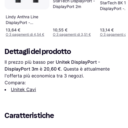
StarTech DisplayPort -
StarTech 8K 1.
DisplayPort 2m
DisplayPort -
DisplayPort M
Lindy Anthra Line
DisplayPort -
DisplayPort 3m
13,64 €
10,55 €
13,14 €
O 3 pagamenti di 4,54 €
O 3 pagamenti di 3,51 €
O 3 pagamenti di
Dettagli del prodotto
Il prezzo più basso per 
Unitek DisplayPort - 
DisplayPort 3m
 è 
20,60 €
. Questa è attualmente 
l'offerta più economica tra 
3
 negozi.
Compara:
Unitek Cavi
Caratteristiche