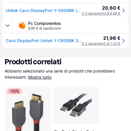
20,60 €
Unitek Cavo DisplayPort Y-C609BK (3m), Cavo video, Nero
O 3 pagamenti di 6,86 €
Pc Componentes
8,95 € di spedizione
21,98 €
Cavo DisplayPort Unitek Y-C609BK 3 m Maschio a Maschio Nero
O 3 pagamenti di 7,32 €
Prodotti correlati
Abbiamo selezionato una serie di prodotti che potrebbero 
interessarti.
Mostra tutto
-10%