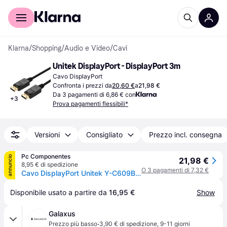
Per il tuo shopping
Per le aziende
Klarna
/
Shopping
/
Audio e Video
/
Cavi
Unitek DisplayPort - DisplayPort 3m
Cavo DisplayPort
Confronta i prezzi da
20,60 €
a
21,98 €
Da 3 pagamenti di 6,86 € con
+
3
Prova pagamenti flessibili*
Versioni
Consigliato
Prezzo incl. consegna
Pc Componentes
annuncio
21,98 €
8,95 € di spedizione
O 3 pagamenti di 7,32 €
Cavo DisplayPort Unitek Y-C609BK 3 m Maschio a Maschio Nero
Disponibile usato a partire da 
16,95 €
Show
Galaxus
·
Prezzo più basso
3,90 € di spedizione
,
9-11 giorni