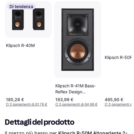
Di tendenza
Klipsch R-40M
Klipsch R-50P
Klipsch R-41M Bass-
Reflex Design
Bookshelf Speakers -
185,28 €
193,99 €
495,90 €
Black (Pair)
O 3 pagamenti di 61,76 €
O 3 pagamenti di 64,66 €
O 3 pagamenti di
Dettagli del prodotto
Il prezzo più basso per 
Klipsch R-50M Altoparlante 2-