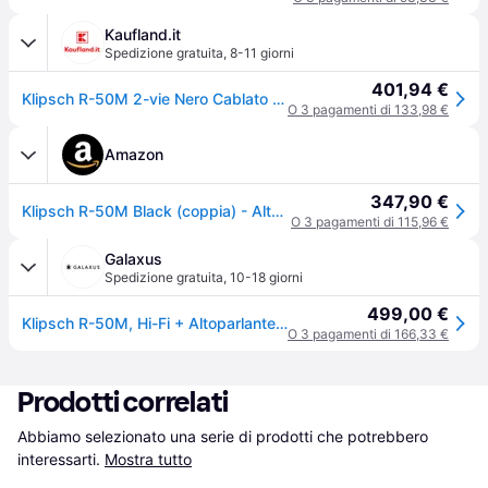
Kaufland.it
Spedizione gratuita
,
8-11 giorni
401,94 €
Klipsch R-50M 2-vie Nero Cablato 300 W
O 3 pagamenti di 133,98 €
Amazon
347,90 €
Klipsch R-50M Black (coppia) - Altoparlanti da scaffale Neri woofer 5,25 pollici 75 W/300 W - 8 Ohm
O 3 pagamenti di 115,96 €
Galaxus
Spedizione gratuita
,
10-18 giorni
499,00 €
Klipsch R-50M, Hi-Fi + Altoparlante home cinema, Nero
O 3 pagamenti di 166,33 €
Prodotti correlati
Abbiamo selezionato una serie di prodotti che potrebbero 
interessarti.
Mostra tutto