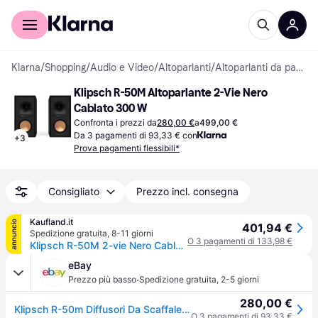
Per il tuo shopping
Per le aziende
Klarna
/
Shopping
/
Audio e Video
/
Altoparlanti
/
Altoparlanti da pavimento e surround
Klipsch R-50M Altoparlante 2-Vie Nero 
Cablato 300 W
Confronta i prezzi da
280,00 €
a
499,00 €
Da 3 pagamenti di 93,33 € con
+
3
Prova pagamenti flessibili*
Consigliato
Prezzo incl. consegna
Kaufland.it
annuncio
401,94 €
Spedizione gratuita
,
8-11 giorni
O 3 pagamenti di 133,98 €
Klipsch R-50M 2-vie Nero Cablato 300 W
eBay
·
Prezzo più basso
Spedizione gratuita
,
2-5 giorni
280,00 €
Klipsch R-50m Diffusori Da Scaffale (coppia) Nuovo
O 3 pagamenti di 93,33 €