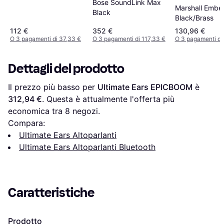
Bose SoundLink Max
Marshall Embert
Black
Black/Brass
112 €
352 €
130,96 €
O 3 pagamenti di 37,33 €
O 3 pagamenti di 117,33 €
O 3 pagamenti di
Dettagli del prodotto
Il prezzo più basso per 
Ultimate Ears EPICBOOM
 è 
312,94 €
. Questa è attualmente l'offerta più 
economica tra 
8
 negozi.
Compara:
Ultimate Ears Altoparlanti
Ultimate Ears Altoparlanti Bluetooth
Caratteristiche
Prodotto