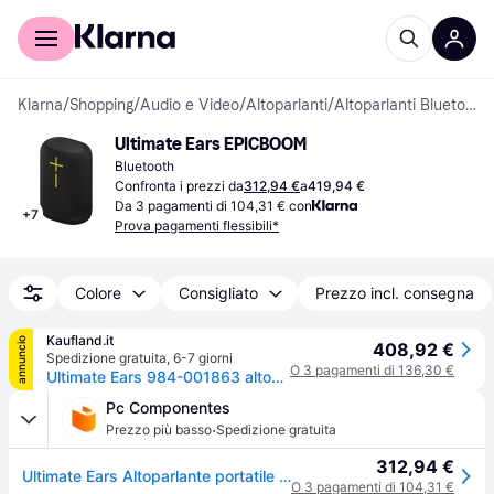
Per il tuo shopping
Per le aziende
Klarna
/
Shopping
/
Audio e Video
/
Altoparlanti
/
Altoparlanti Bluetooth
Ultimate Ears EPICBOOM
Bluetooth
Confronta i prezzi da
312,94 €
a
419,94 €
Da 3 pagamenti di 104,31 € con
+
7
Prova pagamenti flessibili*
Colore
Consigliato
Prezzo incl. consegna
Kaufland.it
annuncio
408,92 €
Spedizione gratuita
,
6-7 giorni
O 3 pagamenti di 136,30 €
Ultimate Ears 984-001863 altoparlante portatile/per feste Charcoal
Pc Componentes
·
Prezzo più basso
Spedizione gratuita
312,94 €
Ultimate Ears Altoparlante portatile wireless Bluetooth/NFC 95dB IP67 17h Bianco
O 3 pagamenti di 104,31 €