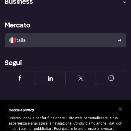
Business
Login
Promessa di protezione contro
le frodi
Supporto aziende
Portale per sviluppatori
La Klarna app
Impostazioni sulla privacy
Accesso aziende
Stato operativo
Mercato
Esplora i negozi
Il tuo diritto di recesso
Vendi con Klarna
Piattaforme e partner
Politica di protezione
dell'acquirente Klarna
Italia
Segui
Cookie e privacy
Usiamo i cookie per far funzionare il sito web, personalizzare la tua
esperienza e analizzare la navigazione. Condividiamo anche i dati con
i nostri partner pubblicitari. Puoi gestire le preferenze o revocare il