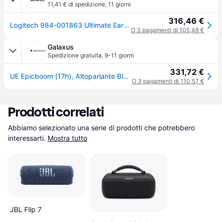
11,41 € di spedizione
,
11 giorni
316,46 €
Logitech 984-001863 Ultimate Ears Epicboom Altoparlante 984-001863
O 3 pagamenti di 105,48 €
Galaxus
Spedizione gratuita
,
9-11 giorni
331,72 €
UE Epicboom (17h), Altoparlante Bluetooth, Bianco
O 3 pagamenti di 110,57 €
Prodotti correlati
Abbiamo selezionato una serie di prodotti che potrebbero 
interessarti.
Mostra tutto
JBL Flip 7