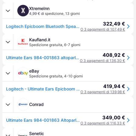
XtremeInn
X
4,99 € di spedizione
,
13 giorni
322,49 €
Logitech Epicboom Bluetooth Speaker Nero
O 3 pagamenti di 107,49 €
Kaufland.it
Spedizione gratuita
,
6-7 giorni
408,92 €
Ultimate Ears 984-001863 altoparlante portatile/per feste Charcoal
O 3 pagamenti di 136,30 €
eBay
Spedizione gratuita
,
4-10 giorni
419,94 €
Logitech - Ultimate Ears Epicboom Nuovo
O 3 pagamenti di 139,98 €
Conrad
349,00 €
Ultimate Ears 984-001863 Altoparlante Bluetooth Nero
O 3 pagamenti di 116,33 €
Senetic