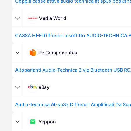
Coppia casse attive audio technica at sp3x bookshe
Media World
Pc Componentes
Altoparlanti Audio-Technica 2 vie Bluetooth USB R
eBay
Yeppon