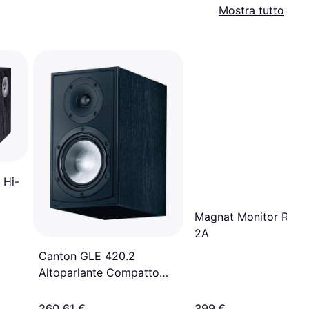
Mostra tutto
 Hi-
Magnat Monitor Refe
2A
Canton GLE 420.2
Altoparlante Compatto
130 Watt
260,61 €
399 €