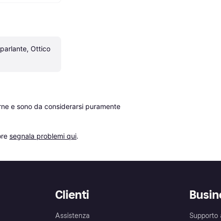
arlante, Ottico 
erne e sono da considerarsi puramente 
re 
segnala problemi qui
.
Clienti
Busin
Assistenza
Supporto 