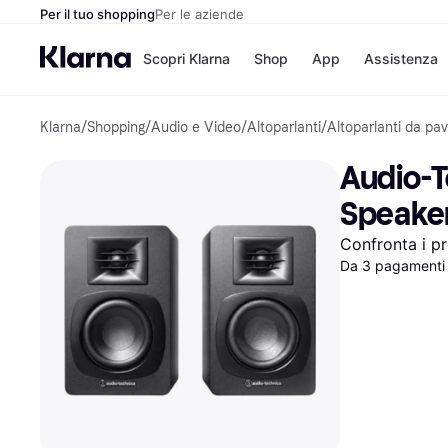
Per il tuo shopping
Per le aziende
Scopri Klarna
Shop
App
Assistenza
Klarna
/
Shopping
/
Audio e Video
/
Altoparlanti
/
Altoparlanti da pa
Opzioni di pagame
Negozi
Opzioni di pagamen
Booking.c
Audio-T
Paga ora
Unieuro
Paga in 3 rate
Media Wor
Speake
Paga dopo 30 giorni
eBay
Finanziamento
Zalando
Confronta i pr
Da 3 pagamenti 
Elenco negozi