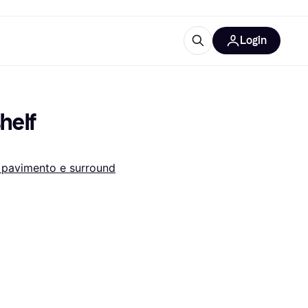
Login
Approfondimenti
ure per ufficio
re
Cos'è Klarna?
elf 
a pavimento e surround
categorie