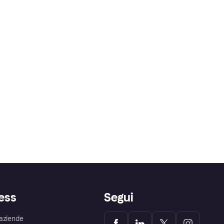
ess
Segui
aziende