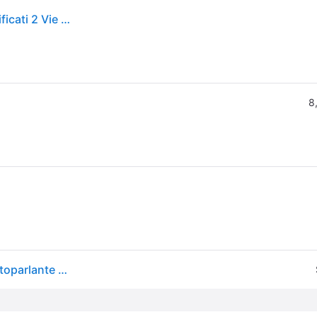
Audio-Technica AT-SP3X Diffusori da Scaffale Amplificati 2 Vie Bluetooth 5.3 30 W RCA colore Nero
8
Audio-Technica AT-SP3X (1 coppia, 30W), Hi-Fi + Altoparlante home cinema, Nero