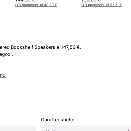
O 3 pagamenti di 48,33 €
O 3 pagamenti di 52,21 €
ered Bookshelf Speakers
 è 
147,56 €
. 
egozi.
und
Caratteristiche