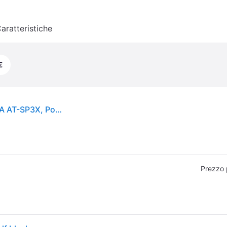
aratteristiche
€
CASSA HI-FI Diffusori a soffitto AUDIO-TECHNICA AT-SP3X, Potenza totale 30, Numero di casse 2, NERO
Prezzo 