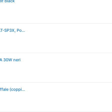
lf black
CASSA HI-FI Diffusori a soffitto AUDIO-TECHNICA AT-SP3X, Potenza totale 30, Numero di casse 2, NERO
CA 30W neri
Audio-technica At-sp3x Diffusori Amplificati Da Scaffale (coppia) Con Bluetooth