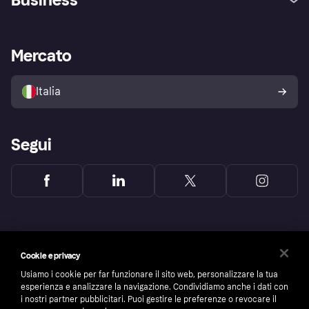
Login
Promessa di protezione contro
le frodi
Supporto aziende
Portale per sviluppatori
La Klarna app
Impostazioni sulla privacy
Accesso aziende
Stato operativo
Mercato
Esplora i negozi
Il tuo diritto di recesso
Vendi con Klarna
Piattaforme e partner
Politica di protezione
dell'acquirente Klarna
Italia
Segui
Cookie e privacy
Usiamo i cookie per far funzionare il sito web, personalizzare la tua
esperienza e analizzare la navigazione. Condividiamo anche i dati con
i nostri partner pubblicitari. Puoi gestire le preferenze o revocare il