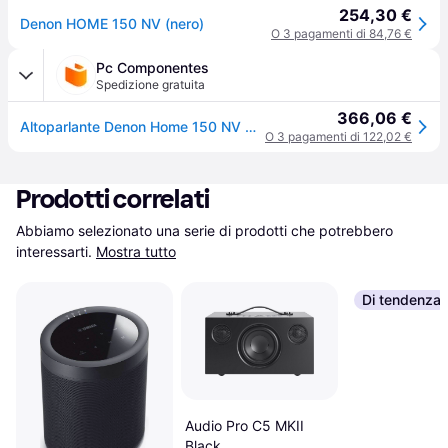
254,30 €
Denon HOME 150 NV (nero)
O 3 pagamenti di 84,76 €
Pc Componentes
Spedizione gratuita
366,06 €
Altoparlante Denon Home 150 NV WiFi Nero
O 3 pagamenti di 122,02 €
Prodotti correlati
Abbiamo selezionato una serie di prodotti che potrebbero 
interessarti.
Mostra tutto
Di tendenza
Audio Pro C5 MKII
Black