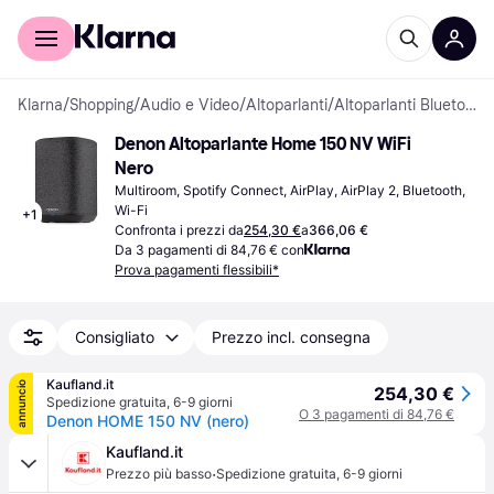
Per il tuo shopping
Per le aziende
Klarna
/
Shopping
/
Audio e Video
/
Altoparlanti
/
Altoparlanti Bluetooth
Denon Altoparlante Home 150 NV WiFi 
Nero
Multiroom, Spotify Connect, AirPlay, AirPlay 2, Bluetooth, 
Wi-Fi
+
1
Confronta i prezzi da
254,30 €
a
366,06 €
Da 3 pagamenti di 84,76 € con
Prova pagamenti flessibili*
Consigliato
Prezzo incl. consegna
Kaufland.it
annuncio
254,30 €
Spedizione gratuita
,
6-9 giorni
O 3 pagamenti di 84,76 €
Denon HOME 150 NV (nero)
Kaufland.it
·
Prezzo più basso
Spedizione gratuita
,
6-9 giorni