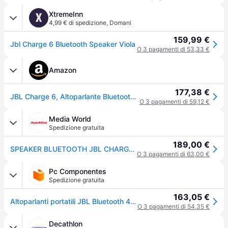
XtremeInn
X
4,99 € di spedizione
,
Domani
159,99 €
Jbl Charge 6 Bluetooth Speaker Viola
O 3 pagamenti di 53,33 €
Amazon
177,38 €
JBL Charge 6, Altoparlante Bluetooth Portatile, Viola
O 3 pagamenti di 59,12 €
Media World
Spedizione gratuita
189,00 €
SPEAKER BLUETOOTH JBL CHARGE 6
O 3 pagamenti di 63,00 €
Pc Componentes
Spedizione gratuita
163,05 €
Altoparlanti portatili JBL Bluetooth 40W viola con powerbank e Auracast IP68
O 3 pagamenti di 54,35 €
Decathlon