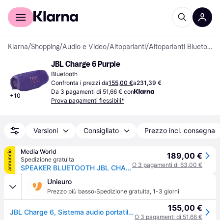
Per il tuo shopping
Per le aziende
Klarna
/
Shopping
/
Audio e Video
/
Altoparlanti
/
Altoparlanti Bluetooth
JBL Charge 6 Purple
Bluetooth
Confronta i prezzi da
155,00 €
a
231,39 €
Da 3 pagamenti di 51,66 € con
+
10
Prova pagamenti flessibili*
Versioni
Consigliato
Prezzo incl. consegna
Media World
annuncio
189,00 €
Spedizione gratuita
O 3 pagamenti di 63,00 €
SPEAKER BLUETOOTH JBL CHARGE 6
Unieuro
·
Prezzo più basso
Spedizione gratuita
,
1-3 giorni
155,00 €
JBL Charge 6, Sistema audio portatile Waterproof e Dustproof, Viola
O 3 pagamenti di 51,66 €