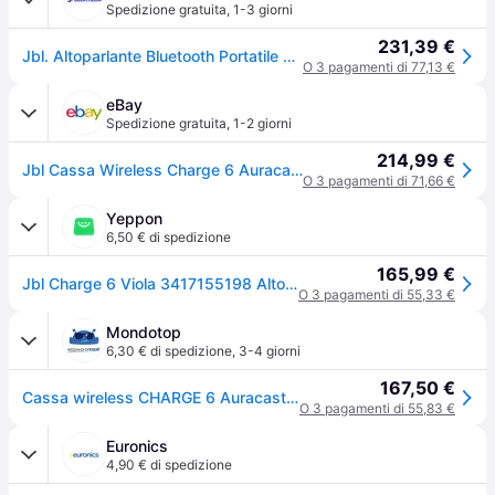
Spedizione gratuita
,
1-3 giorni
231,39 €
Jbl. Altoparlante Bluetooth Portatile Jbl Jblcharge6pur Bluetooth Speaker Bluetooth Ritiro Gratis - multicolore - NO SIZE
O 3 pagamenti di 77,13 €
eBay
Spedizione gratuita
,
1-2 giorni
214,99 €
Jbl Cassa Wireless Charge 6 Auracast (ricaricabile) Purple 45w Jblcharge6pur
O 3 pagamenti di 71,66 €
Yeppon
6,50 € di spedizione
165,99 €
Jbl Charge 6 Viola 3417155198 Altoparlante Bluetooth Portatile
O 3 pagamenti di 55,33 €
Mondotop
6,30 € di spedizione
,
3-4 giorni
167,50 €
Cassa wireless CHARGE 6 Auracast (Ricaricabile) Purple 45W JBLCHARGE6PUR
O 3 pagamenti di 55,83 €
Euronics
4,90 € di spedizione