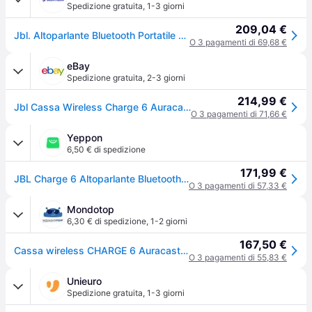
Spedizione gratuita
,
1-3 giorni
209,04 €
Jbl. Altoparlante Bluetooth Portatile Jbl Jblcharge6blk Nero Speaker Bluetooth Ritiro Gratis - multicolore - NO SIZE
O 3 pagamenti di 69,68 €
eBay
Spedizione gratuita
,
2-3 giorni
214,99 €
Jbl Cassa Wireless Charge 6 Auracast (ricaricabile) Black 45w Jblcharge6blk
O 3 pagamenti di 71,66 €
Yeppon
6,50 € di spedizione
171,99 €
JBL Charge 6 Altoparlante Bluetooth Portatile
O 3 pagamenti di 57,33 €
Mondotop
6,30 € di spedizione
,
1-2 giorni
167,50 €
Cassa wireless CHARGE 6 Auracast (Ricaricabile) Black 45W JBLCHARGE6BLK
O 3 pagamenti di 55,83 €
Unieuro
Spedizione gratuita
,
1-3 giorni