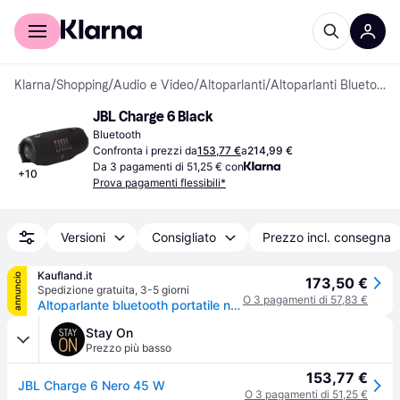
Per il tuo shopping
Per le aziende
Klarna
/
Shopping
/
Audio e Video
/
Altoparlanti
/
Altoparlanti Bluetooth
JBL Charge 6 Black
Bluetooth
Confronta i prezzi da
153,77 €
a
214,99 €
Da 3 pagamenti di 51,25 € con
+
10
Prova pagamenti flessibili*
Versioni
Consigliato
Prezzo incl. consegna
Kaufland.it
annuncio
173,50 €
Spedizione gratuita
,
3-5 giorni
O 3 pagamenti di 57,83 €
Altoparlante bluetooth portatile nero Jbl CHARGE6NOIR
Stay On
Prezzo più basso
153,77 €
JBL Charge 6 Nero 45 W
O 3 pagamenti di 51,25 €