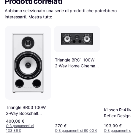
Prodotti correlati
Abbiamo selezionato una serie di prodotti che potrebbero 
interessarti.
Mostra tutto
Triangle BRC1 100W
2-Way Home Cinema
Center Speaker
Triangle BR03 100W
Klipsch R-41M
2-Way Bookshelf
Reflex Design
Speakers
400,08 €
Bookshelf Spea
270 €
193,99 €
O 3 pagamenti di
Black (Pair)
133,36 €
O 3 pagamenti di 90,00 €
O 3 pagamenti di