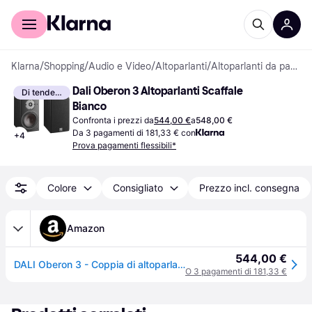
Per il tuo shopping
Per le aziende
Klarna
/
Shopping
/
Audio e Video
/
Altoparlanti
/
Altoparlanti da pavimento e surround
Dali Oberon 3 Altoparlanti Scaffale 
Di tendenza
Bianco
Confronta i prezzi da
544,00 €
a
548,00 €
Da 3 pagamenti di 181,33 € con
+
4
Prova pagamenti flessibili*
Colore
Consigliato
Prezzo incl. consegna
Amazon
544,00 €
DALI Oberon 3 - Coppia di altoparlanti da scaffale – Squisita dinamica del suono e ricchezza di dettagli in design compatto, ideale per gli amanti della musica e gli appassionati di home theater,
O 3 pagamenti di 181,33 €