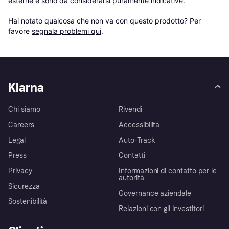
esterne e sono da considerarsi puramente indicative.

Hai notato qualcosa che non va con questo prodotto? Per 
favore 
segnala problemi qui
.
Klarna
Chi siamo
Rivendi
Careers
Accessibilità
Legal
Auto-Track
Press
Contatti
Privacy
Informazioni di contatto per le
autorità
Sicurezza
Governance aziendale
Sostenibilità
Relazioni con gli investitori