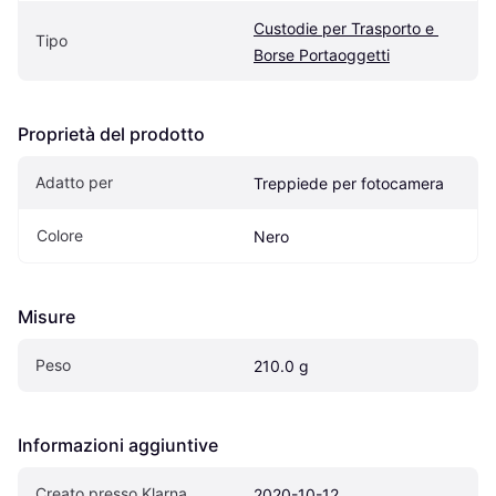
Custodie per Trasporto e 
Tipo
Borse Portaoggetti
Proprietà del prodotto
Adatto per
Treppiede per fotocamera
Colore
Nero
Misure
Peso
210.0 g
Informazioni aggiuntive
Creato presso Klarna
2020-10-12