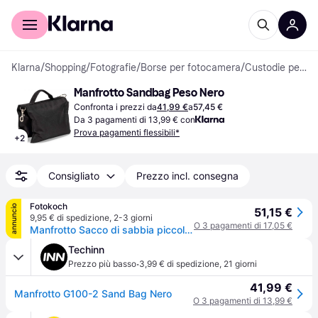
Per il tuo shopping
Per le aziende
Klarna
/
Shopping
/
Fotografie
/
Borse per fotocamera
/
Custodie per Trasporto e Borse Portaoggetti
Manfrotto Sandbag Peso Nero
Confronta i prezzi da
41,99 €
a
57,45 €
Da 3 pagamenti di 13,99 € con
Prova pagamenti flessibili*
+
2
Consigliato
Prezzo incl. consegna
Fotokoch
annuncio
51,15 €
9,95 € di spedizione
,
2-3 giorni
O 3 pagamenti di 17,05 €
Manfrotto Sacco di sabbia piccolo da 6 kg
Techinn
·
Prezzo più basso
3,99 € di spedizione
,
21 giorni
41,99 €
Manfrotto G100-2 Sand Bag Nero
O 3 pagamenti di 13,99 €