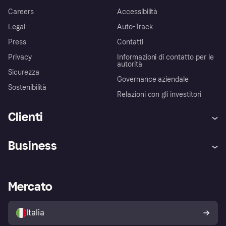
Careers
Accessibilità
Legal
Auto-Track
Press
Contatti
Privacy
Informazioni di contatto per le
autorità
Sicurezza
Governance aziendale
Sostenibilità
Relazioni con gli investitori
Clienti
Assistenza
Arbitro bancario
Business
Login
Promessa di protezione contro
le frodi
Supporto aziende
Portale per sviluppatori
La Klarna app
Impostazioni sulla privacy
Accesso aziende
Stato operativo
Mercato
Esplora i negozi
Il tuo diritto di recesso
Vendi con Klarna
Piattaforme e partner
Politica di protezione
dell'acquirente Klarna
Italia