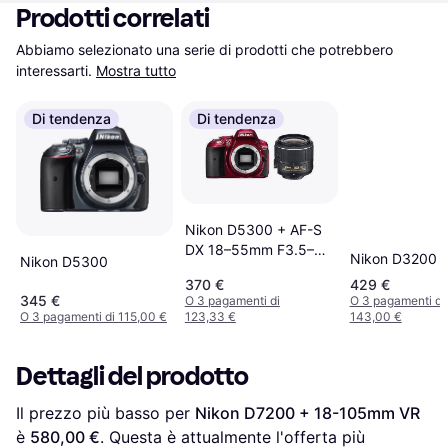
Prodotti correlati
Abbiamo selezionato una serie di prodotti che potrebbero 
interessarti.
Mostra tutto
Di tendenza
Di tendenza
Nikon D5300 + AF-S
DX 18–55mm F3.5–
Nikon D3200
Nikon D5300
5.6G VR II
370 €
429 €
345 €
O 3 pagamenti di
O 3 pagamenti di
O 3 pagamenti di 115,00 €
123,33 €
143,00 €
Dettagli del prodotto
Il prezzo più basso per 
Nikon D7200 + 18-105mm VR
è 
580,00 €
. Questa è attualmente l'offerta più 