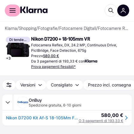
Per il tuo shopping
Per le aziende
Klarna
/
Shopping
/
Fotografie
/
Fotocamere Digitali
/
Fotocamere Reflex
Nikon D7200 + 18-105mm VR
Di tendenza
Fotocamera Reflex, DX, 24.2 MP, Continuous Drive, 
PictBridge, Face Detection, 675g
Prezzo
580,00 €
+
3
Da 3 pagamenti di 193,33 € con
Prova pagamenti flessibili*
Versioni
Consigliato
Prezzo incl. consegna
OnBuy
Spedizione gratuita
,
6-10 giorni
580,00 €
Nikon D7200 Kit Af-S 18-105Mm F3.5-5.6G Ed Vr
O 3 pagamenti di 193,33 €