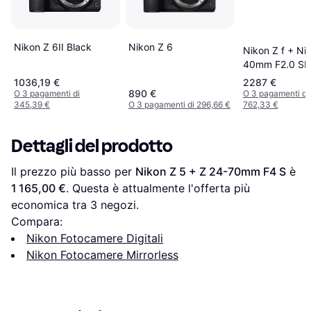
Nikon Z 6
Nikon Z 6II Black
Nikon Z f + Ni
40mm F2.0 SE
1036,19 €
2287 €
890 €
O 3 pagamenti di
O 3 pagamenti di
345,39 €
O 3 pagamenti di 296,66 €
762,33 €
Dettagli del prodotto
Il prezzo più basso per 
Nikon Z 5 + Z 24-70mm F4 S
 è 
1 165,00 €
. Questa è attualmente l'offerta più 
economica tra 
3
 negozi.
Compara:
Nikon Fotocamere Digitali
Nikon Fotocamere Mirrorless