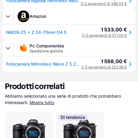
Fotocamera digitale mirrorless Nikon Z5 con obiettivo 24-70 mm
O 3 pagamenti di 388,33 €
Amazon
1 533,00 €
NIKON Z5 + Z 24-70mm f/4 S
O 3 pagamenti di 511,00 €
Pc Componentes
Spedizione gratuita
1 598,00 €
Fotocamera Mirrorless Nikon Z 5 24.3MP 6016x4016mm Full-Frame 24-70mm WiFi Bluetooth
O 3 pagamenti di 532,66 €
Prodotti correlati
Abbiamo selezionato una serie di prodotti che potrebbero 
interessarti.
Mostra tutto
Di tendenza