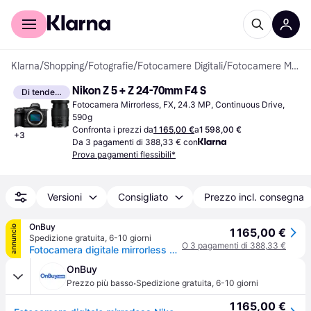
Per il tuo shopping
Per le aziende
Klarna
/
Shopping
/
Fotografie
/
Fotocamere Digitali
/
Fotocamere Mirrorless
Nikon Z 5 + Z 24-70mm F4 S
Di tendenza
Fotocamera Mirrorless, FX, 24.3 MP, Continuous Drive, 
590g
Confronta i prezzi da
1 165,00 €
a
1 598,00 €
+
3
Da 3 pagamenti di 388,33 € con
Prova pagamenti flessibili*
Versioni
Consigliato
Prezzo incl. consegna
OnBuy
annuncio
1 165,00 €
Spedizione gratuita
,
6-10 giorni
O 3 pagamenti di 388,33 €
Fotocamera digitale mirrorless Nikon Z5 con obiettivo 24-70 mm
OnBuy
·
Prezzo più basso
Spedizione gratuita
,
6-10 giorni
1 165,00 €