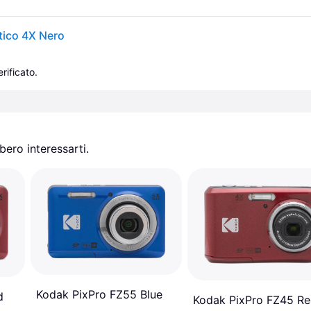
tico 4X Nero
rificato.
ero interessarti.
Kodak PixPro FZ55 Blue
d
Kodak PixPro FZ45 R