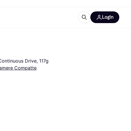
Login
Approfondimenti
ure per ufficio
re
Cos'è Klarna?
ontinuous Drive, 117g
amere Compatte
categorie