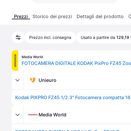
Prezzi
Storico dei prezzi
Dettagli del prodotto
C
Prezzo incl. consegna
Usato a partire da
129,19 
annuncio
Media World
Unieuro
Media World