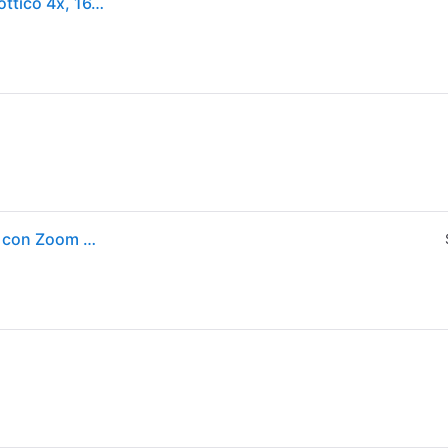
FOTOCAMERA DIGITALE KODAK PixPro FZ45 Zoom ottico 4x, 16,35 megapixel, NERO
KODAK PIXPRO FZ45-BK, Fotocamera Digitale 16MP con Zoom Ottico 4X, Angolo Larghezza 27mm, Schermo LCD 2