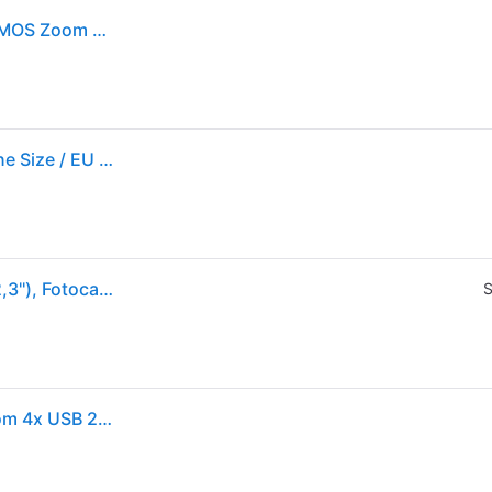
Kodak FZ45 PIXPRO Fotocamera Compatta 16 MP CMOS Zoom Ottico 4x Video Full HD 1080p colore Nero
Kodak Pixpro Fz45 Compact Camera Trasparente One Size / EU Plug 220V
Kodak Amica Zoom FZ45 (4.9 - 19.6 mm, 16Mpx, 1/2,3''), Fotocamera, Nero
S
Fotocamera Compatta Kodak Pixpro FZ45 16MP Zoom 4x USB 2.0 Stabilizzatore Nero