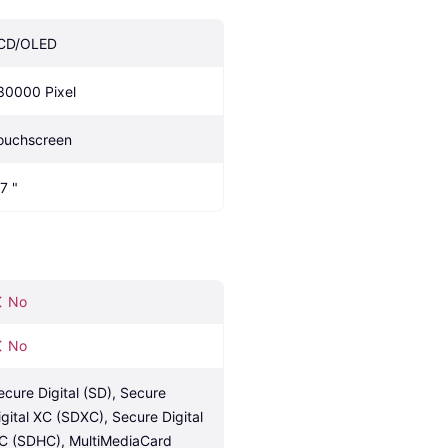
CD/OLED
30000 Pixel
ouchscreen
7 "
No
No
ecure Digital (SD), Secure 
igital XC (SDXC), Secure Digital 
C (SDHC), MultiMediaCard 