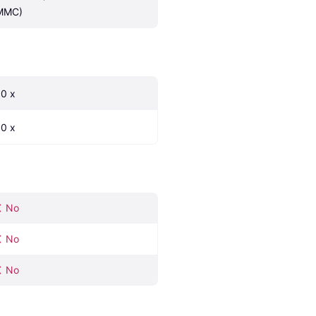
MMC)
.0 x
.0 x
No
No
No