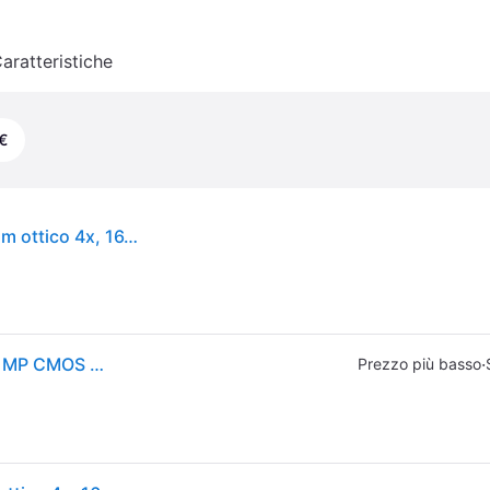
aratteristiche
€
FOTOCAMERA DIGITALE KODAK PixPro FZ45 Zoom ottico 4x, 16,35 megapixel, NERO
Kodak PIXPRO FZ45 1/2.3'' Fotocamera compatta 16 MP CMOS 4608 x 3456 Pixel Nero
·
Prezzo più basso