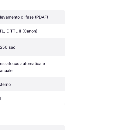
ilevamento di fase (PDAF)
TL, E-TTL II (Canon)
/250 sec
essafocus automatica e 
anuale
sterno
1