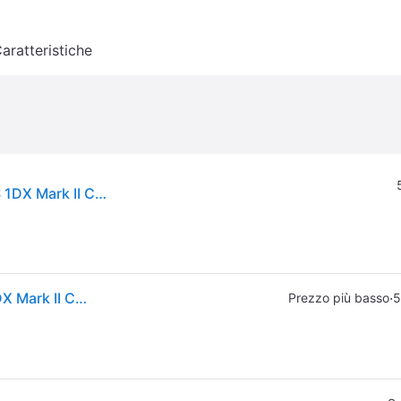
aratteristiche
Fotocamera Reflex Digitale Full Frame Canon EOS 1DX Mark II Corpo nero
Fotocamera Reflex Digitale Full Frame Canon EOS 1DX Mark II Corpo nero
·
Prezzo più basso
5