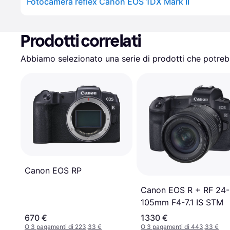
Fotocamera reflex Canon EOS 1DX Mark II
Prodotti correlati
Abbiamo selezionato una serie di prodotti che potrebb
Canon EOS RP
Canon EOS R + RF 24-
105mm F4-7.1 IS STM
670 €
1330 €
O 3 pagamenti di 223,33 €
O 3 pagamenti di 443,33 €