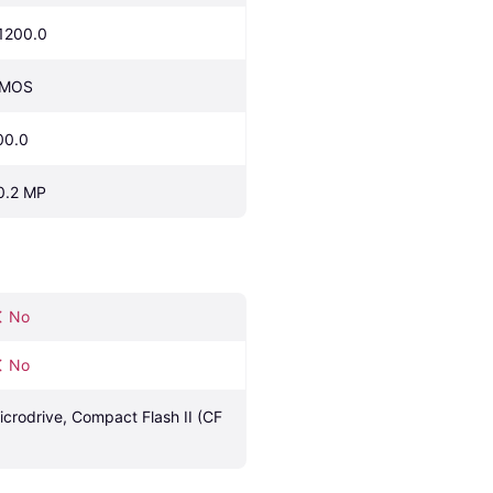
1200.0
MOS
00.0
0.2 MP
No
No
icrodrive, Compact Flash II (CF 
)