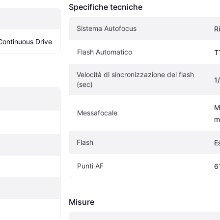
Specifiche tecniche
Sistema Autofocus
R
Continuous Drive
Flash Automatico
T
Velocità di sincronizzazione del flash 
1
(sec)
M
Messafocale
m
Flash
E
Punti AF
6
Misure