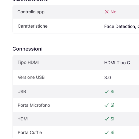
Controllo app
No
Caratteristiche
Face Detection, 
Connessioni
Tipo HDMI
HDMI Tipo C
Versione USB
3.0
USB
Sì
Porta Microfono
Sì
HDMI
Sì
Porta Cuffie
Sì