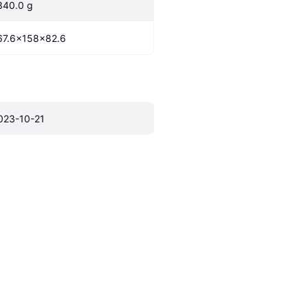
340.0 g
67.6x158x82.6
023-10-21