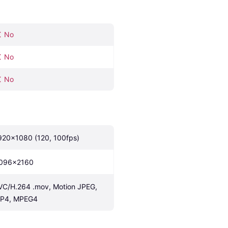
No
No
No
920x1080 (120, 100fps)
096x2160
VC/H.264 .mov, Motion JPEG, 
P4, MPEG4