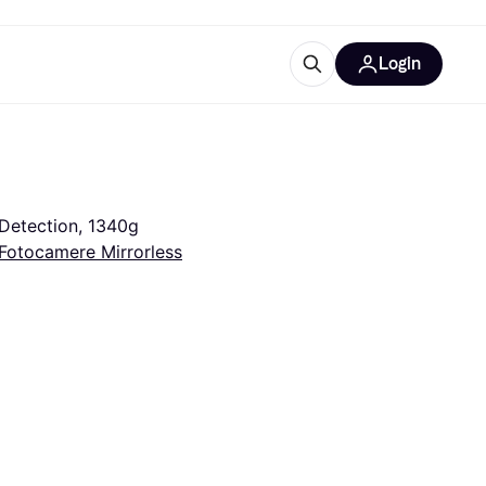
Login
Approfondimenti
ure per ufficio
re
Cos'è Klarna?
Detection, 1340g
Fotocamere Mirrorless
categorie