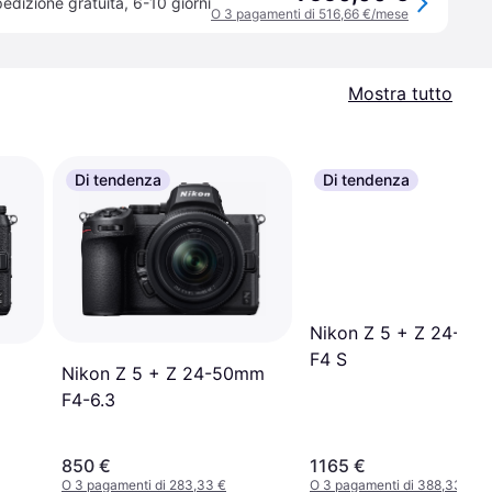
edizione gratuita
,
6-10 giorni
O 3 pagamenti di 516,66 €/mese
Mostra tutto
Di tendenza
Di tendenza
Nikon Z 5 + Z 24-7
F4 S
Nikon Z 5 + Z 24-50mm
F4-6.3
850 €
1165 €
O 3 pagamenti di 283,33 €
O 3 pagamenti di 388,33 €