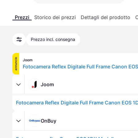
Prezzi
Storico dei prezzi
Dettagli del prodotto
C
Prezzo incl. consegna
annuncio
Joom
Joom
OnBuy