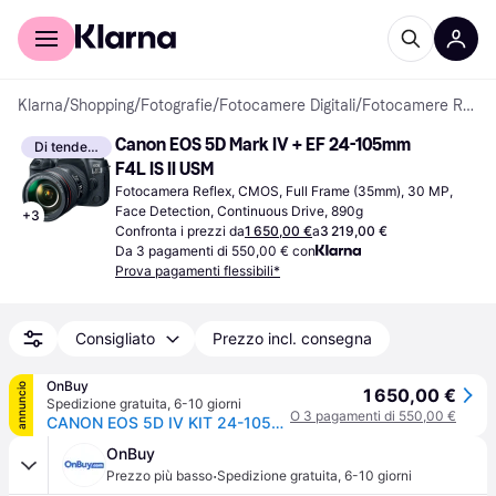
Per il tuo shopping
Per le aziende
Klarna
/
Shopping
/
Fotografie
/
Fotocamere Digitali
/
Fotocamere Reflex
Canon EOS 5D Mark IV + EF 24-105mm 
Di tendenza
F4L IS II USM
Fotocamera Reflex, CMOS, Full Frame (35mm), 30 MP, 
Face Detection, Continuous Drive, 890g
+
3
Confronta i prezzi da
1 650,00 €
a
3 219,00 €
Da 3 pagamenti di 550,00 € con
Prova pagamenti flessibili*
Consigliato
Prezzo incl. consegna
OnBuy
annuncio
1 650,00 €
Spedizione gratuita
,
6-10 giorni
O 3 pagamenti di 550,00 €
CANON EOS 5D IV KIT 24-105MM F4L IS II + scheda SD SanDisk Extreme 64G
OnBuy
·
Prezzo più basso
Spedizione gratuita
,
6-10 giorni