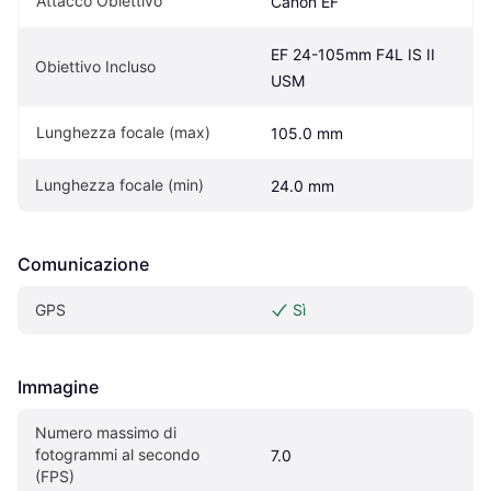
Attacco Obiettivo
Canon EF
EF 24-105mm F4L IS II 
Obiettivo Incluso
USM
Lunghezza focale (max)
105.0 mm
Lunghezza focale (min)
24.0 mm
Comunicazione
GPS
Sì
Immagine
Numero massimo di 
fotogrammi al secondo 
7.0
(FPS)