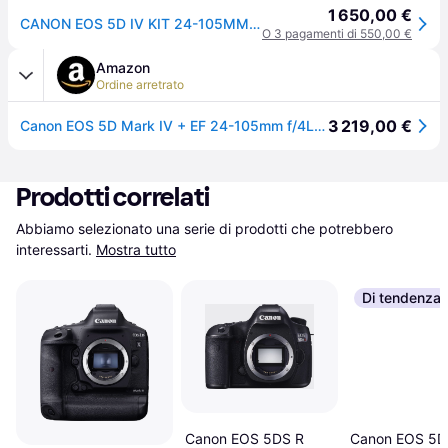
1 650,00 €
CANON EOS 5D IV KIT 24-105MM F4L IS II + scheda SD SanDisk Extreme 64G
O 3 pagamenti di 550,00 €
Amazon
Ordine arretrato
3 219,00 €
Canon EOS 5D Mark IV + EF 24-105mm f/4L IS II USM Kit fotocamere SLR 30,4 MP CMOS 6720 x 4480 Pixel Nero
Prodotti correlati
Abbiamo selezionato una serie di prodotti che potrebbero 
interessarti.
Mostra tutto
Di tendenza
Canon EOS 5DS R
Canon EOS 5D