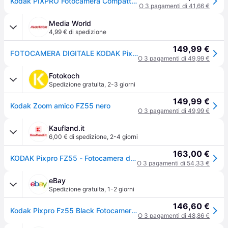
Kodak PIXPRO Fotocamera Compatta Fz55 Nero
O 3 pagamenti di 41,66 €
Media World
4,99 € di spedizione
149,99 €
FOTOCAMERA DIGITALE KODAK PixPro FZ55 Zoom ottico 5x, 16,76 megapixel, Nero
O 3 pagamenti di 49,99 €
Fotokoch
Spedizione gratuita
,
2-3 giorni
149,99 €
Kodak Zoom amico FZ55 nero
O 3 pagamenti di 49,99 €
Kaufland.it
6,00 € di spedizione
,
2-4 giorni
163,00 €
KODAK Pixpro FZ55 - Fotocamera digitale
O 3 pagamenti di 54,33 €
eBay
Spedizione gratuita
,
1-2 giorni
146,60 €
Kodak Pixpro Fz55 Black Fotocamera Digitale 16mp Zoom 5x
O 3 pagamenti di 48,86 €