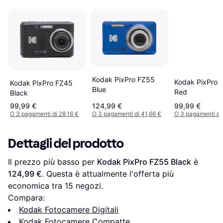
Kodak PixPro FZ55
Kodak PixPro 
Kodak PixPro FZ45
Blue
Red
Black
99,99 €
124,99 €
99,99 €
O 3 pagamenti di 28,16 €
O 3 pagamenti di 41,66 €
O 3 pagamenti di 
Dettagli del prodotto
Il prezzo più basso per 
Kodak PixPro FZ55 Black
 è 
124,99 €
. Questa è attualmente l'offerta più 
economica tra 
15
 negozi.
Compara:
Kodak Fotocamere Digitali
Kodak Fotocamere Compatte