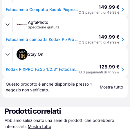
149,99 €
Fotocamera Compatta Kodak Pixpro FZ55 16MP Zoom 5x USB Nera
O 3 pagamenti di 49,99 €
AgfaPhoto
Spedizione gratuita
149,99 €
Fotocamera compatta Kodak PixPro FZ55 - Memoria interna da 63MB Nero
O 3 pagamenti di 49,99 €
Stay On
125,99 €
Kodak PIXPRO FZ55 1/2.3" Fotocamera compatta 16 MP CMOS 4608 x 3456 Pixel Nero
O 3 pagamenti di 41,99 €
Questo prodotto è anche disponibile presso 
1
Mostra tutto
negozio
 non verificato.
Prodotti correlati
Abbiamo selezionato una serie di prodotti che potrebbero 
interessarti.
Mostra tutto