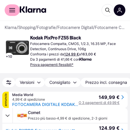
Per il tuo shopping
Per le aziende
Klarna
/
Shopping
/
Fotografie
/
Fotocamere Digitali
/
Fotocamere Compatte
Kodak PixPro FZ55 Black
Fotocamera Compatta, CMOS, 1/2.3, 16.35 MP, Face 
Detection, Continuous Drive, 106g
Confronta i prezzi da
124,99 €
a
163,00 €
+
10
Da 3 pagamenti di 41,66 € con
Prova pagamenti flessibili*
Versioni
Consigliato
Prezzo incl. consegna
Media World
annuncio
149,99 €
4,99 € di spedizione
O 3 pagamenti di 49,99 €
FOTOCAMERA DIGITALE KODAK PixPro FZ55 Zoom ottico 5x, 16,76 megapixel, Nero
Comet
·
Prezzo più basso
4,99 € di spedizione
,
2-3 giorni
124,99 €