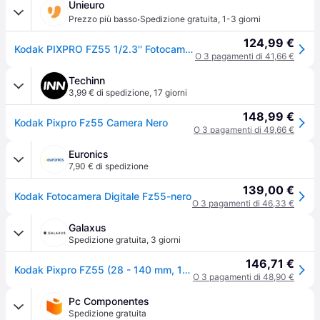
Unieuro
·
Prezzo più basso
Spedizione gratuita
,
1-3 giorni
124,99 €
Kodak PIXPRO FZ55 1/2.3'' Fotocamera compatta 16 MP CMOS 4608 x 3456 Pixel Nero
O 3 pagamenti di 41,66 €
Techinn
3,99 € di spedizione
,
17 giorni
148,99 €
Kodak Pixpro Fz55 Camera Nero
O 3 pagamenti di 49,66 €
Euronics
7,90 € di spedizione
139,00 €
Kodak Fotocamera Digitale Fz55-nero
O 3 pagamenti di 46,33 €
Galaxus
Spedizione gratuita
,
3 giorni
146,71 €
Kodak Pixpro FZ55 (28 - 140 mm, 16Mpx), Fotocamera, Nero
O 3 pagamenti di 48,90 €
Pc Componentes
Spedizione gratuita